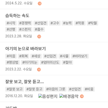
2024.5.22. 수요일
습득하는 속도
#시작
#경쟁력
#선입견
#고수
#능력
#적용
#탁월
#선행
#스펀지
#흡수
2023.2.28. 화요일
아기의 눈으로 바라보기
#처음
#회복
#세상
#선입견
#사물
#바라보기
#명상법
#아기의눈
#엄마의산도
#철야
2023.2.22. 수요일
잘못 보고, 잘못 듣고...
#잘못 보고
#잘못 듣고
#마음의 그릇
#선입견
#비움
2016.12.20. 화요일