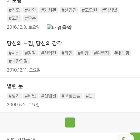
기도방
#기도
#시인
#가치관
#선입견
#고도원
#당사별
#고집
#모순
2016.12.3. 토요일
당신의 느낌, 당신의 감각
#시선
#감각
#선입견
#타인
#취향
#여행지
#내느낌
#나만의길
2010.12.11. 토요일
열린 눈
#생기
#비밀
#선입견
#고정관념
#눈
2009.5.2. 토요일
1
모바일 앱 다운로드