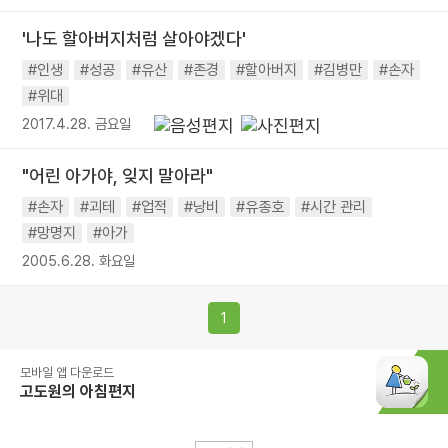
'나도 할아버지처럼 살아야겠다'
#인생
#성공
#유산
#존경
#할아버지
#김병만
#손자
#위대
2017.4.28. 금요일
"어린 아가야, 잊지 말아라"
#손자
#괴테
#업적
#낭비
#유종호
#시간 관리
#망명지
#아가
2005.6.28. 화요일
1
모바일 앱 다운로드
고도원의 아침편지