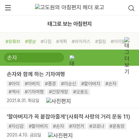
태그로 보는 아침편지
#유튜브
#명상
#다짐
#계획
#바이러스
#힐링
#아이들
#비전캠프
#독서캠프
#삶
#경험
#사람
#도움
#선택
#희망
#나눔
#친구
#링컨학교
#극복
#리더
#위기
손자와 함께 하는 기차여행
#독서
#건강
#면역력
#아이
#아버지
#풍경
#이순신
#할아버지
#손자
#역사
#기차여행
#간장게장
#오동도
2021.8.31. 화요일
'할아버지가 꼭 붙잡아줄게'(사회적 사랑의 거리 운동 11)
#자신감
#할아버지
#손자
#자전거
#코로나
#운동장
2020.4.10. 금요일