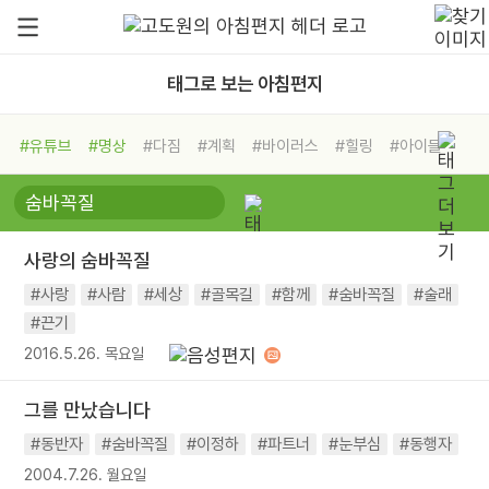
태그로 보는 아침편지
#유튜브
#명상
#다짐
#계획
#바이러스
#힐링
#아이들
#비전캠프
#독서캠프
#삶
#경험
#사람
#도움
#선택
#희망
#나눔
#친구
#링컨학교
#극복
#리더
#위기
사랑의 숨바꼭질
#독서
#건강
#면역력
#사랑
#사람
#세상
#골목길
#함께
#숨바꼭질
#술래
#끈기
2016.5.26. 목요일
그를 만났습니다
#동반자
#숨바꼭질
#이정하
#파트너
#눈부심
#동행자
2004.7.26. 월요일