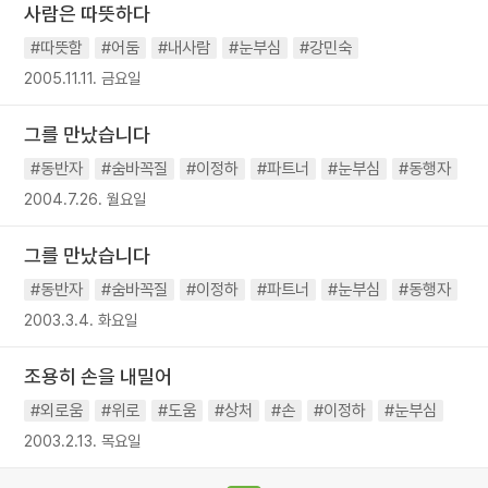
사람은 따뜻하다
#따뜻함
#어둠
#내사람
#눈부심
#강민숙
2005.11.11. 금요일
그를 만났습니다
#동반자
#숨바꼭질
#이정하
#파트너
#눈부심
#동행자
2004.7.26. 월요일
그를 만났습니다
#동반자
#숨바꼭질
#이정하
#파트너
#눈부심
#동행자
2003.3.4. 화요일
조용히 손을 내밀어
#외로움
#위로
#도움
#상처
#손
#이정하
#눈부심
2003.2.13. 목요일