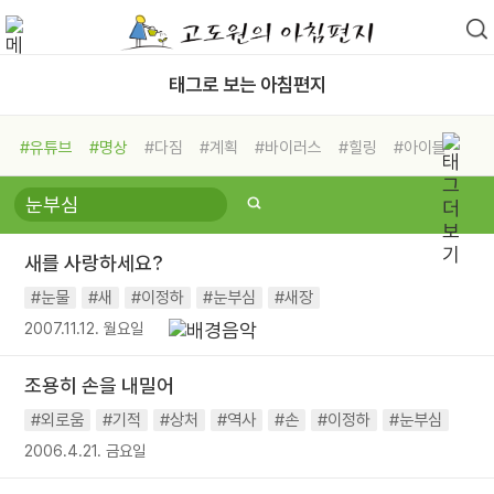
태그로 보는 아침편지
#유튜브
#명상
#다짐
#계획
#바이러스
#힐링
#아이들
#비전캠프
#독서캠프
#삶
#경험
#사람
#도움
#선택
#희망
#나눔
#친구
#링컨학교
#극복
#리더
#위기
새를 사랑하세요?
#독서
#건강
#면역력
#눈물
#새
#이정하
#눈부심
#새장
2007.11.12. 월요일
조용히 손을 내밀어
#외로움
#기적
#상처
#역사
#손
#이정하
#눈부심
2006.4.21. 금요일