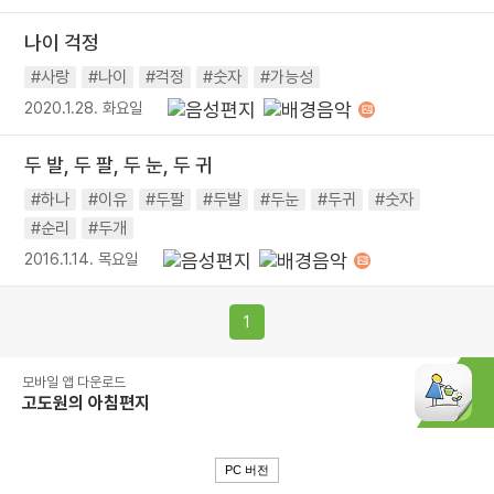
나이 걱정
#사랑
#나이
#걱정
#숫자
#가능성
2020.1.28. 화요일
두 발, 두 팔, 두 눈, 두 귀
#하나
#이유
#두팔
#두발
#두눈
#두귀
#숫자
#순리
#두개
2016.1.14. 목요일
1
모바일 앱 다운로드
고도원의 아침편지
PC 버전