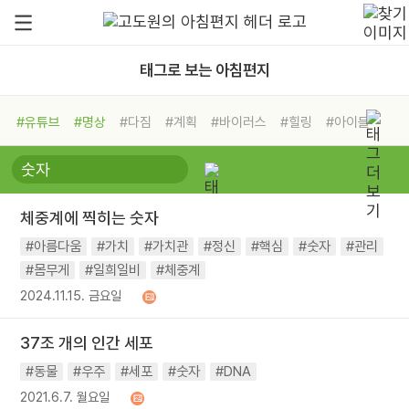
태그로 보는 아침편지
#유튜브
#명상
#다짐
#계획
#바이러스
#힐링
#아이들
#비전캠프
#독서캠프
#삶
#경험
#사람
#도움
#선택
#희망
#나눔
#친구
#링컨학교
#극복
#리더
#위기
체중계에 찍히는 숫자
#독서
#건강
#면역력
#아름다움
#가치
#가치관
#정신
#핵심
#숫자
#관리
#몸무게
#일희일비
#체중계
2024.11.15. 금요일
37조 개의 인간 세포
#동물
#우주
#세포
#숫자
#DNA
2021.6.7. 월요일