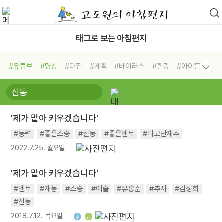
태그로 보는 아침편지
#유튜브
#명상
#다짐
#계획
#바이러스
#힐링
#아이들
#비전캠프
#독서캠프
#삶
#경험
#사람
#도움
#선택
#희망
#나눔
#친구
#링컨학교
#극복
#리더
#위기
'제가 맡아 키우겠습니다'
#독서
#건강
#면역력
#능력
#좋은스승
#신동
#좋은멘토
#타고난재주
2022.7.25. 월요일
'제가 맡아 키우겠습니다'
#멘토
#재능
#스승
#예술
#유홍준
#추사
#김정희
#신동
2018.7.12. 목요일