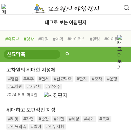
태그로 보는 아침편지
#유튜브
#명상
#다짐
#계획
#바이러스
#힐링
#아이들
#비전캠프
#독서캠프
#삶
#경험
#사람
#도움
#선택
#희망
#나눔
#친구
#링컨학교
#극복
#리더
#위기
고차원의 위대한 지성체
#독서
#건강
#면역력
#영혼
#우주
#질서
#신묘막측
#한치
#오차
#운행
#고차원
#지성체
#창조주
2024.8.6. 화요일
위대하고 보편적인 지성
#씨앗
#자연
#순간
#계절
#세상
#세계
#목격
#신묘막측
#발아
#진두지휘