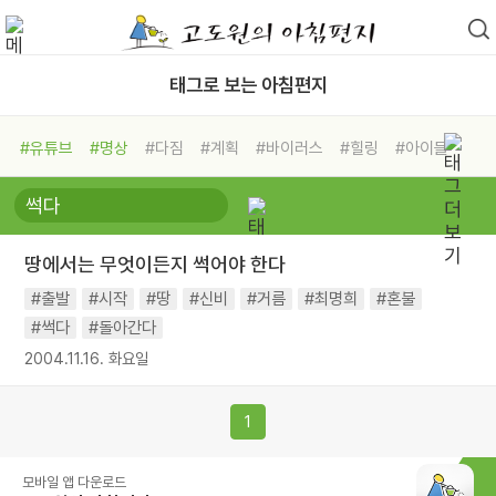
태그로 보는 아침편지
#유튜브
#명상
#다짐
#계획
#바이러스
#힐링
#아이들
#비전캠프
#독서캠프
#삶
#경험
#사람
#도움
#선택
#희망
#나눔
#친구
#링컨학교
#극복
#리더
#위기
땅에서는 무엇이든지 썩어야 한다
#독서
#건강
#면역력
#출발
#시작
#땅
#신비
#거름
#최명희
#혼불
#썩다
#돌아간다
2004.11.16. 화요일
1
모바일 앱 다운로드