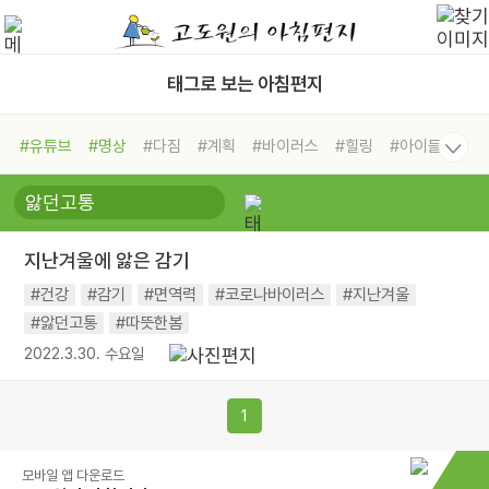
태그로 보는 아침편지
#유튜브
#명상
#다짐
#계획
#바이러스
#힐링
#아이들
#비전캠프
#독서캠프
#삶
#경험
#사람
#도움
#선택
#희망
#나눔
#친구
#링컨학교
#극복
#리더
#위기
지난겨울에 앓은 감기
#독서
#건강
#면역력
#건강
#감기
#면역력
#코로나바이러스
#지난겨울
#앓던고통
#따뜻한봄
2022.3.30. 수요일
1
모바일 앱 다운로드