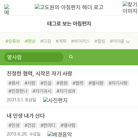
태그로 보는 아침편지
#유튜브
#명상
#다짐
#계획
#바이러스
#힐링
#아이들
#비전캠프
#독서캠프
#삶
#경험
#사람
#도움
#선택
#희망
#나눔
#친구
#링컨학교
#극복
#리더
#위기
진정한 협력, 시작은 자기 사랑
#독서
#건강
#면역력
#용서
#사랑
#진실
#응원
#협력
#옆사람
#자기사랑
#진정한나
#자기과시
#자기성과
2021.5.1. 토요일
내 인생 내가 산다
#인생
#건강
#한마디
#옆사람
2013.6.26. 수요일