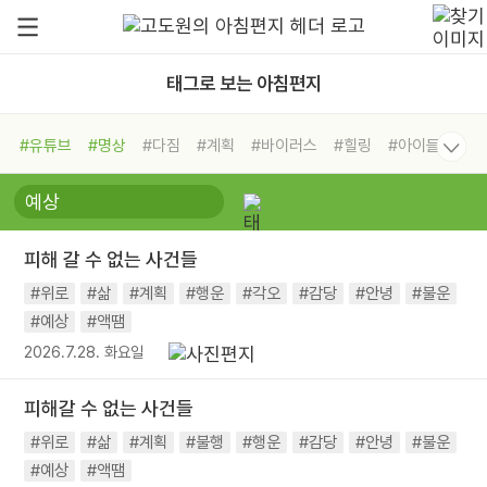
태그로 보는 아침편지
#유튜브
#명상
#다짐
#계획
#바이러스
#힐링
#아이들
#비전캠프
#독서캠프
#삶
#경험
#사람
#도움
#선택
#희망
#나눔
#친구
#링컨학교
#극복
#리더
#위기
피해 갈 수 없는 사건들
#독서
#건강
#면역력
#위로
#삶
#계획
#행운
#각오
#감당
#안녕
#불운
#예상
#액땜
2026.7.28. 화요일
피해갈 수 없는 사건들
#위로
#삶
#계획
#불행
#행운
#감당
#안녕
#불운
#예상
#액땜