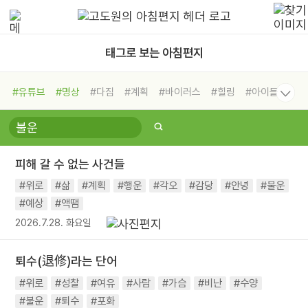
태그로 보는 아침편지
#유튜브
#명상
#다짐
#계획
#바이러스
#힐링
#아이들
#비전캠프
#독서캠프
#삶
#경험
#사람
#도움
#선택
#희망
#나눔
#친구
#링컨학교
#극복
#리더
#위기
피해 갈 수 없는 사건들
#독서
#건강
#면역력
#위로
#삶
#계획
#행운
#각오
#감당
#안녕
#불운
#예상
#액땜
2026.7.28. 화요일
퇴수(退修)라는 단어
#위로
#성찰
#여유
#사람
#가슴
#비난
#수양
#불운
#퇴수
#포화