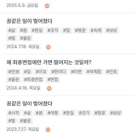
2025.5.9. 금요일
꿈같은 일이 벌어졌다
#삶
#꿈
#현실
#조각
#일
#행운
#숙제
#보상
#벌
#불운
2024.7.18. 목요일
왜 최종면접에만 가면 떨어지는 것일까?
#인생
#길
#이유
#한마디
#미련
#부족함
#진로
#불운
#최종면접
#면접
2024.4.18. 목요일
꿈같은 일이 벌어졌다
#시작
#삶
#꿈
#여행
#현실
#조각
#행운
#보상
#벌
#불운
2023.7.27. 목요일