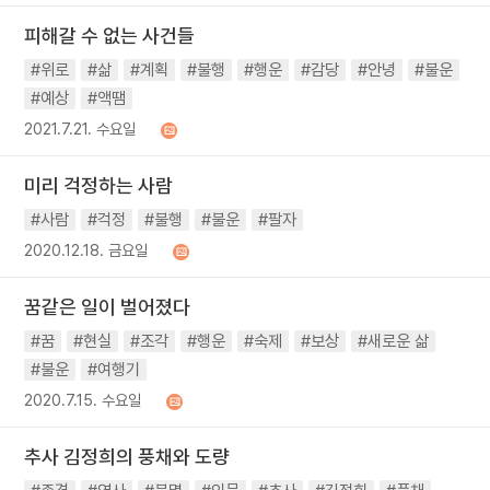
피해갈 수 없는 사건들
#위로
#삶
#계획
#불행
#행운
#감당
#안녕
#불운
#예상
#액땜
2021.7.21. 수요일
미리 걱정하는 사람
#사람
#걱정
#불행
#불운
#팔자
2020.12.18. 금요일
꿈같은 일이 벌어졌다
#꿈
#현실
#조각
#행운
#숙제
#보상
#새로운 삶
#불운
#여행기
2020.7.15. 수요일
추사 김정희의 풍채와 도량