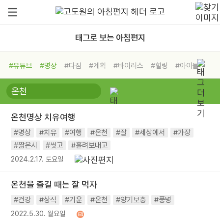
태그로 보는 아침편지
#유튜브
#명상
#다짐
#계획
#바이러스
#힐링
#아이들
#비전캠프
#독서캠프
#삶
#경험
#사람
#도움
#선택
#희망
#나눔
#친구
#링컨학교
#극복
#리더
#위기
온천명상 치유여행
#독서
#건강
#면역력
#명상
#치유
#여행
#온천
#잘
#세상에서
#가장
#짧은시
#씻고
#흘려보내고
2024.2.17. 토요일
온천을 즐길 때는 잘 먹자
#건강
#상식
#기운
#온천
#양기보충
#풍병
2022.5.30. 월요일