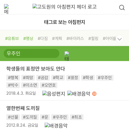
태그로 보는 아침편지
#유튜브
#명상
#다짐
#계획
#바이러스
#힐링
#아이들
#비전캠프
#독서캠프
#삶
#경험
#사람
#도움
#선택
#희망
#나눔
#친구
#링컨학교
#극복
#리더
#위기
학생들의 표정만 보아도 안다
#독서
#건강
#면역력
#행복
#희망
#공감
#학교
#표정
#학생
#우주인
#박수
#이소연
#오연호
2018.4.3. 화요일
열한번째 도끼질
#선물
#도끼질
#운
#우주인
#최초
2012.8.24. 금요일