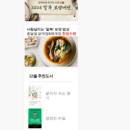
사람살리는 '말복' 보양 밥상
옹달샘 닭개장&채개장
한정수량
12월 추천도서
끝까지 쓰는 용
기
영양의 비밀