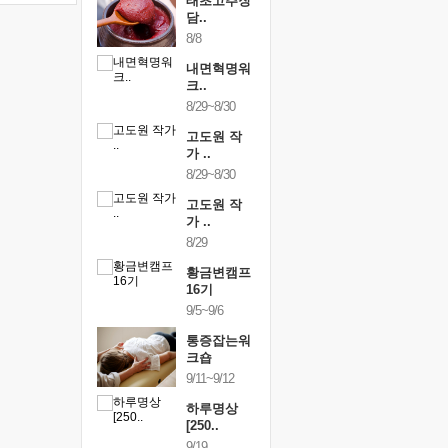
행복한가족
태초고추장
행복한가
여행
담..
여행
24~9/26
8/8
9/24~9/26
건강명상법
내면혁명워
건강명상
..
크..
스..
/9~10/10
8/29~8/30
10/9~10/10
내면혁명워
고도원 작
내면혁명
..
가 ..
크..
/17~10/18
8/29~8/30
10/17~10/18
황금변캠프
고도원 작
황금변캠
7기
가 ..
17기
/30~10/31
8/29
10/30~10/31
통증잡는워
황금변캠프
통증잡는
크숍
16기
크숍
/7~11/8
9/5~9/6
11/7~11/8
내면혁명워
통증잡는워
내면혁명
..
크숍
크..
/12~12/13
9/11~9/12
12/12~12/13
하루명상
[250..
9/19