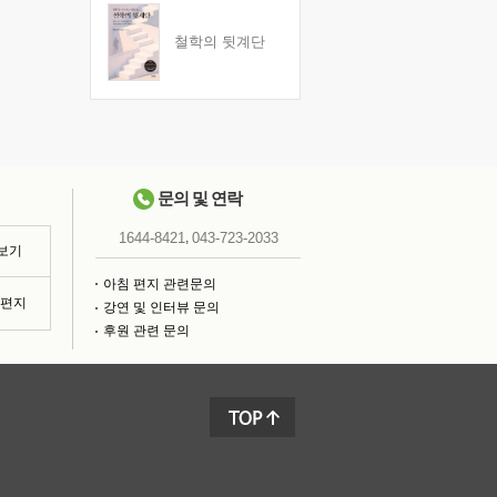
철학의 뒷계단
문의 및 연락
,
1644-8421
043-723-2033
 보기
아침 편지 관련문의
침편지
강연 및 인터뷰 문의
후원 관련 문의