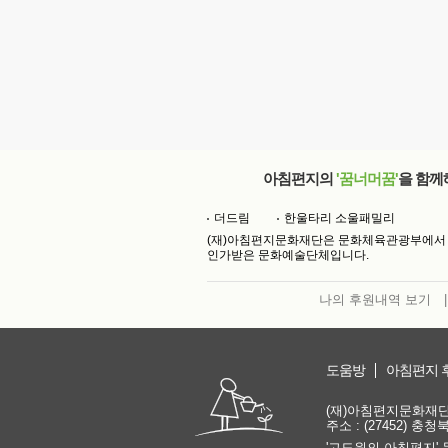
아침편지의
'꿈너머꿈'
을 함께
더드림
한울타리 소울패밀리
(재)아침편지문화재단은 문화체육관광부에서
인가받은 문화예술단체입니다.
나의 후원내역 보기
|
도움방
아침편지 
(재)아침편지문화재단 | 
주소 : (27452) 충
'고도원의 아침편지' 