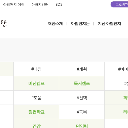
아침편지 여행
아버지센터
BDS
고도원T
재단소개
아침편지는
지난 아침편지
|
|
|
#다짐
#계획
#바
비전캠프
독서캠프
#
#도움
#선택
희
링컨학교
#극복
리
건강
면역력