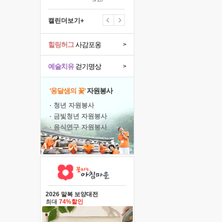
캘린더보기+
힐링허그
사감포옹
>
예술치유
걷기명상
>
'옹달샘의 꽃'
자원봉사
· 청년 자원봉사
· 금빛청년 자원봉사
· 음식연구 자원봉사
2026 말복 보양대전
최대
74%할인