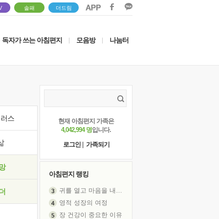
V
솔패
더드림
독자가 쓰는 아침편지
모음방
나눔터
|
|
이러스
현재 아침편지 가족은
4,042,994 명
입니다.
삶
로그인
|
가족되기
망
아침편지 랭킹
귀를 열고 마음을 내어주고
더
영적 성장의 여정
장 건강이 중요한 이유