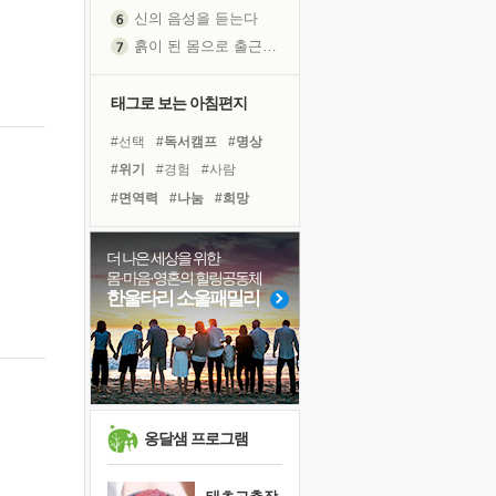
신의 음성을 듣는다
흙이 된 몸으로 출근하는 여자
극과 극의 양 끝단
내가 '나다움'을 찾는 길
태그로 보는 아침편지
피해 갈 수 없는 사건들
#선택
#독서캠프
#명상
처음 손을 잡았던 날
#위기
#경험
#사람
꿈이 실제가 되는 것
#면역력
#나눔
#희망
'말 타는 법'을 먼저
#힐링
#유튜브
졸업식 사진을 보며
#비전캠프
#극복
#계획
더 나은 세상을 위한
아픈 아버지를 위한 공간 설계
몸·마음·영혼의 힐링공동체
#바이러스
#독서
#건강
극심한 변비, 어깨결림, 수면 장애
한울타리 소울패밀리
#다짐
#친구
#링컨학교
보고 싶은 어머니
#삶
#도움
#아이들
유년 시절의 부산 영도 바다
#리더
못된 꼰대들
거울 속의 나
희망이란
옹달샘 프로그램
'모른다'는 것