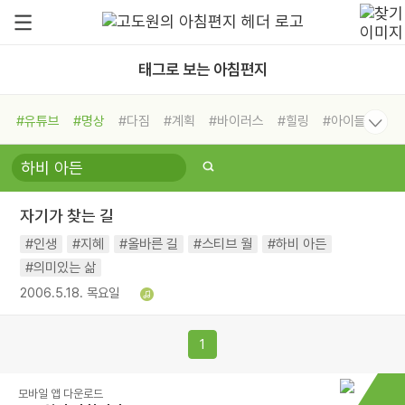
태그로 보는 아침편지
#유튜브
#명상
#다짐
#계획
#바이러스
#힐링
#아이들
#비전캠프
#독서캠프
#삶
#경험
#사람
#도움
#선택
#희망
#나눔
#친구
#링컨학교
#극복
#리더
#위기
자기가 찾는 길
#독서
#건강
#면역력
#인생
#지혜
#올바른 길
#스티브 월
#하비 아든
#의미있는 삶
2006.5.18. 목요일
1
모바일 앱 다운로드