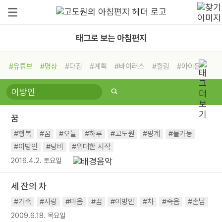
태그로 보는 아침편지
#유튜브
#명상
#다짐
#계획
#바이러스
#힐링
#아이들
#비전캠프
#독서캠프
#삶
#경험
#사람
#도움
#선택
#희망
#나눔
#친구
#링컨학교
#극복
#리더
#위기
꿈
#독서
#건강
#면역력
#행복
#꿈
#오늘
#하루
#고도원
#핑계
#불가능
#이방인
#낭비
#위대한 시작
2016.4.2. 토요일
세 잔의 차
#가족
#사랑
#마음
#꿈
#이방인
#차
#죽음
#손님
2009.6.18. 목요일