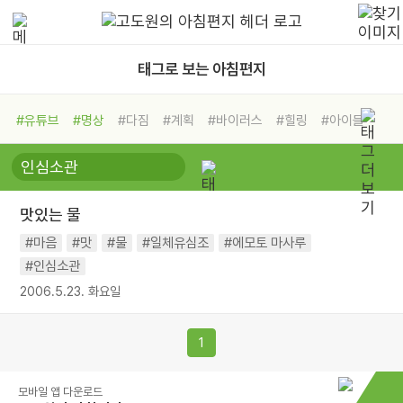
태그로 보는 아침편지
#유튜브
#명상
#다짐
#계획
#바이러스
#힐링
#아이들
#비전캠프
#독서캠프
#삶
#경험
#사람
#도움
#선택
#희망
#나눔
#친구
#링컨학교
#극복
#리더
#위기
맛있는 물
#독서
#건강
#면역력
#마음
#맛
#물
#일체유심조
#에모토 마사루
#인심소관
2006.5.23. 화요일
1
모바일 앱 다운로드