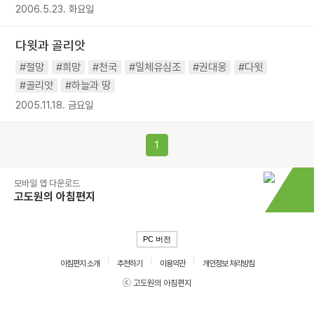
2006.5.23. 화요일
다윗과 골리앗
#절망
#희망
#천국
#일체유심조
#권대웅
#다윗
#골리앗
#하늘과 땅
2005.11.18. 금요일
1
모바일 앱 다운로드
고도원의 아침편지
PC 버전
아침편지 소개
추천하기
이용약관
개인정보 처리방침
ⓒ 고도원의 아침편지