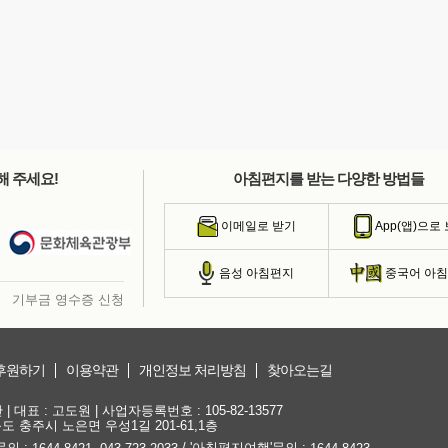
해 주세요!
아침편지를 받는 다양한 방법들
이메일로 받기
App(앱)으로
음성 아침편지
중국어 아
기부금 영수증 신청
후원하기
이용약관
개인정보 처리방침
찾아오는길
대표 : 고도원 | 사업자등록번호 : 105-82-13577
청북도 충주시 노은면 우성1길 201-61,1층
문의 :
,
/ '아침편지여행'문의 :