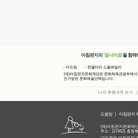
아침편지의
'꿈너머꿈'
을 함께
더드림
한울타리 소울패밀리
(재)아침편지문화재단은 문화체육관광부에서
인가받은 문화예술단체입니다.
나의 후원내역 보기
|
도움방
아침편지 
(재)아침편지문화재단 | 
주소 : (27452) 충
'고도원의 아침편지' 