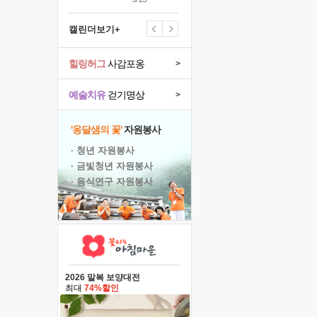
캘린더보기+
힐링허그
사감포옹
>
예술치유
걷기명상
>
'옹달샘의 꽃'
자원봉사
· 청년 자원봉사
· 금빛청년 자원봉사
· 음식연구 자원봉사
2026 말복 보양대전
최대
74%할인