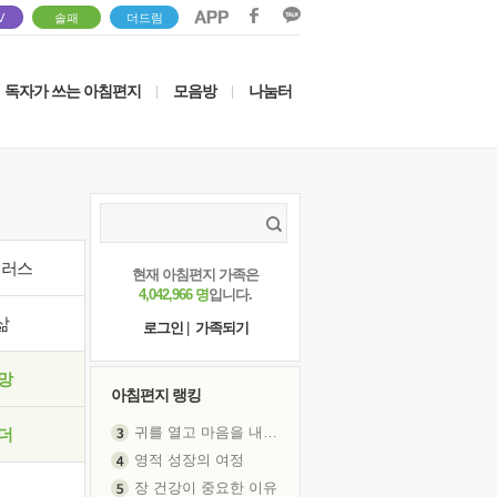
V
솔패
더드림
독자가 쓰는 아침편지
모음방
나눔터
|
|
이러스
현재 아침편지 가족은
4,042,966 명
입니다.
삶
로그인
|
가족되기
망
아침편지 랭킹
귀를 열고 마음을 내어주고
더
영적 성장의 여정
장 건강이 중요한 이유