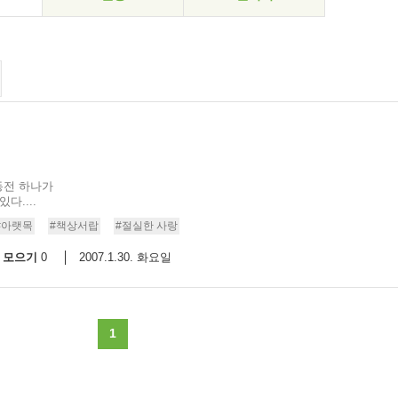
동전 하나가
다....
#아랫목
#책상서랍
#절실한 사랑
모으기
2007.1.30. 화요일
0
1