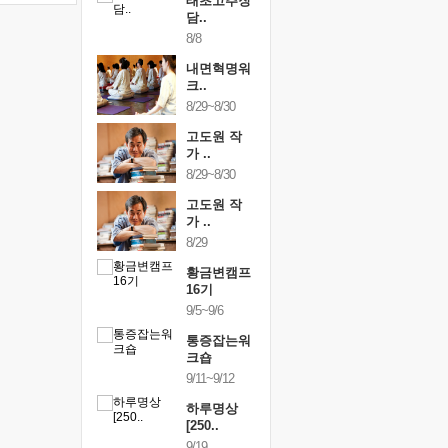
행복한가족
태초고추장
행복한가
여행
담..
여행
24~9/26
8/8
9/24~9/26
건강명상법
내면혁명워
건강명상
..
크..
스..
/9~10/10
8/29~8/30
10/9~10/10
내면혁명워
고도원 작
내면혁명
..
가 ..
크..
/17~10/18
8/29~8/30
10/17~10/18
황금변캠프
고도원 작
황금변캠
7기
가 ..
17기
/30~10/31
8/29
10/30~10/31
통증잡는워
황금변캠프
통증잡는
크숍
16기
크숍
/7~11/8
9/5~9/6
11/7~11/8
내면혁명워
통증잡는워
내면혁명
..
크숍
크..
/12~12/13
9/11~9/12
12/12~12/13
하루명상
[250..
9/19