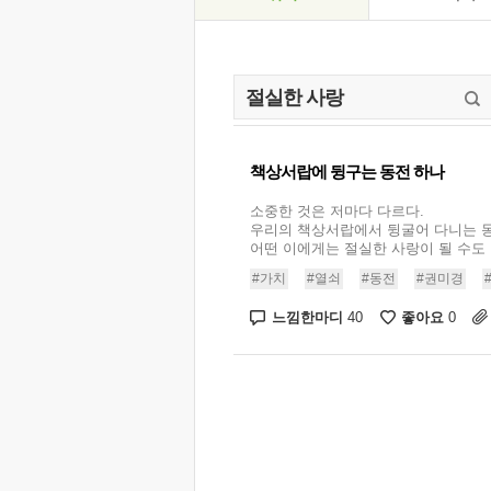
책상서랍에 뒹구는 동전 하나
소중한 것은 저마다 다르다.
우리의 책상서랍에서 뒹굴어 다니는 
어떤 이에게는 절실한 사랑이 될 수도 있
#가치
#열쇠
#동전
#권미경
느낌한마디
좋아요
40
0