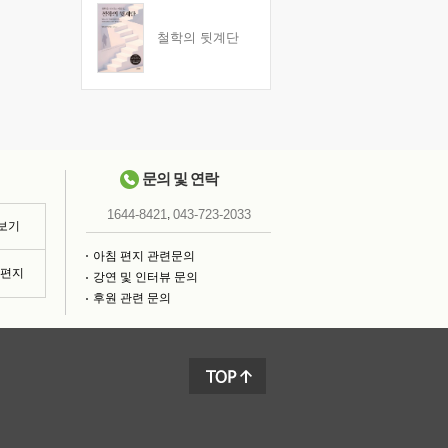
철학의 뒷계단
문의 및 연락
,
1644-8421
043-723-2033
 보기
아침 편지 관련문의
침편지
강연 및 인터뷰 문의
후원 관련 문의