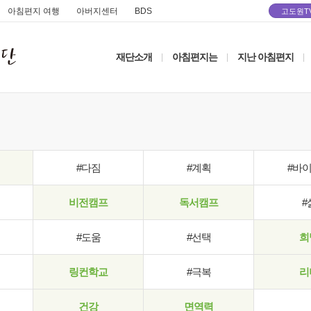
아침편지 여행
아버지센터
BDS
고도원T
재단소개
아침편지는
지난 아침편지
|
|
|
#다짐
#계획
#바
비전캠프
독서캠프
#
#도움
#선택
희
링컨학교
#극복
리
건강
면역력