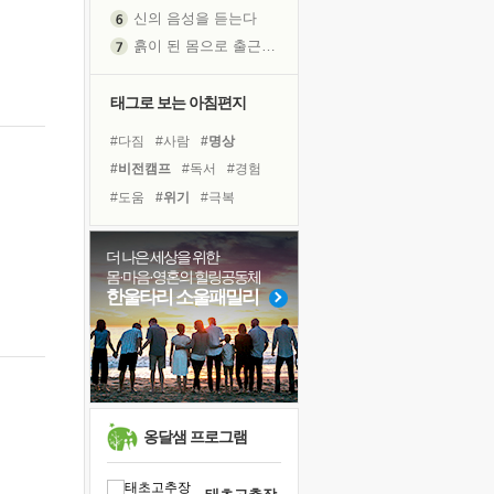
신의 음성을 듣는다
흙이 된 몸으로 출근하는 여자
극과 극의 양 끝단
내가 '나다움'을 찾는 길
태그로 보는 아침편지
피해 갈 수 없는 사건들
#다짐
#사람
#명상
처음 손을 잡았던 날
#비전캠프
#독서
#경험
꿈이 실제가 되는 것
#도움
#위기
#극복
'말 타는 법'을 먼저
#건강
#삶
#아이들
졸업식 사진을 보며
#계획
#링컨학교
더 나은 세상을 위한
아픈 아버지를 위한 공간 설계
몸·마음·영혼의 힐링공동체
#면역력
#나눔
#선택
극심한 변비, 어깨결림, 수면 장애
한울타리 소울패밀리
#바이러스
#독서캠프
보고 싶은 어머니
#친구
#희망
#힐링
유년 시절의 부산 영도 바다
#리더
#유튜브
못된 꼰대들
거울 속의 나
희망이란
옹달샘 프로그램
'모른다'는 것