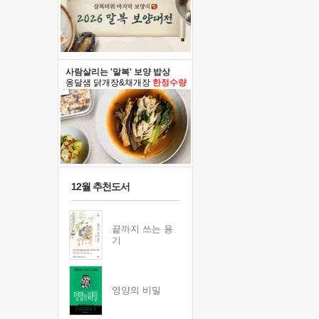
사람살리는 '말복' 보양 밥상
옹달샘 닭개장&채개장
한정수량
12월 추천도서
끝까지 쓰는 용
기
영양의 비밀