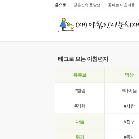
홈으로
깊은산속 옹달샘
꽃피는 아침마을
태그로 보는 아침편지
유튜브
명상
#힐링
#아이들
#경험
#사람
나눔
#친구
위기
#독서