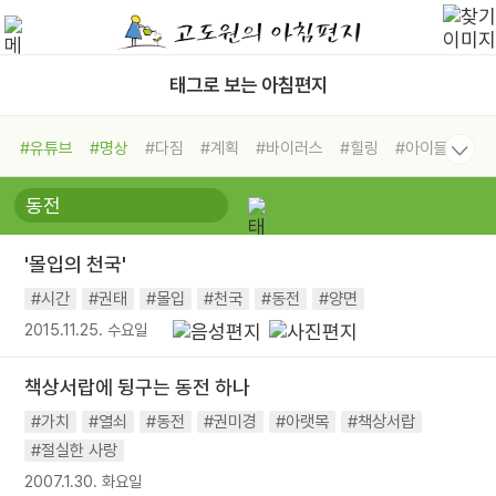
태그로 보는 아침편지
#유튜브
#명상
#다짐
#계획
#바이러스
#힐링
#아이들
#비전캠프
#독서캠프
#삶
#경험
#사람
#도움
#선택
#희망
#나눔
#친구
#링컨학교
#극복
#리더
#위기
'몰입의 천국'
#독서
#건강
#면역력
#시간
#권태
#몰입
#천국
#동전
#양면
2015.11.25. 수요일
책상서랍에 뒹구는 동전 하나
#가치
#열쇠
#동전
#권미경
#아랫목
#책상서랍
#절실한 사랑
2007.1.30. 화요일