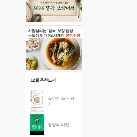
사람살리는 '말복' 보양 밥상
옹달샘 닭개장&채개장
한정수량
12월 추천도서
끝까지 쓰는 용
기
영양의 비밀