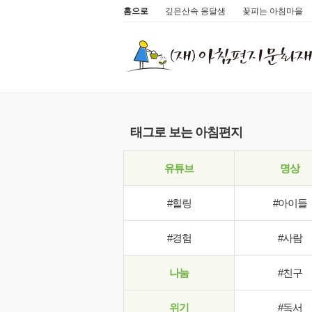
홈으로
깊은산속 옹달샘
꽃피는 아침마을
태그로 보는 아침편지
유튜브
명상
#힐링
#아이들
#경험
#사람
나눔
#친구
위기
#독서