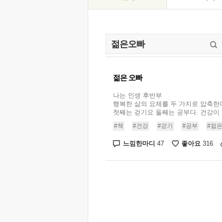
젊은 오빠
나는 인생 후반부
행복한 삶의 요체를 두 가지로 압축한
첫째는 걷기요 둘째는 공부다. 건강이 뒷
#책
#건강
#걷기
#공부
#젊
느낌한마디
좋아요
47
316