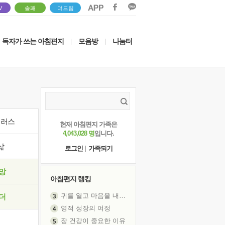
V
솔패
더드림
독자가 쓰는 아침편지
모음방
나눔터
|
|
이러스
현재 아침편지 가족은
4,043,028 명
입니다.
삶
로그인
|
가족되기
망
아침편지 랭킹
귀를 열고 마음을 내어주고
더
영적 성장의 여정
장 건강이 중요한 이유