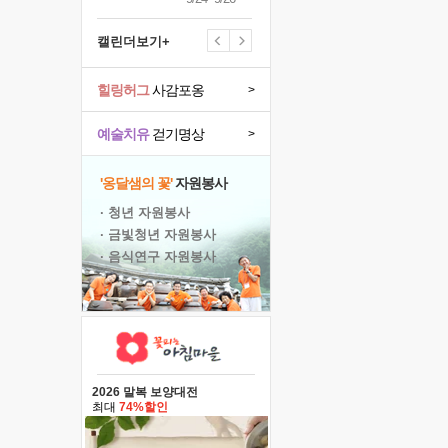
캘린더보기+
힐링허그
사감포옹
>
예술치유
걷기명상
>
'옹달샘의 꽃'
자원봉사
· 청년 자원봉사
· 금빛청년 자원봉사
· 음식연구 자원봉사
2026 말복 보양대전
최대
74%할인