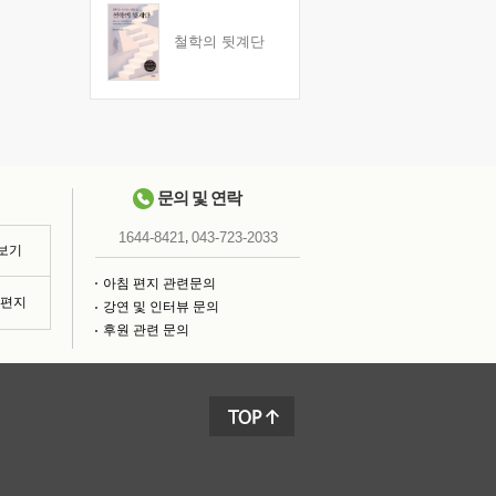
철학의 뒷계단
문의 및 연락
,
1644-8421
043-723-2033
 보기
아침 편지 관련문의
침편지
강연 및 인터뷰 문의
후원 관련 문의