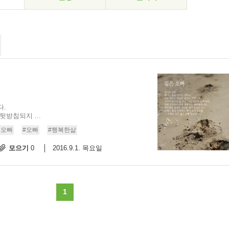
다.
받침되지 ...
은오빠
#오빠
#행복한삶
모으기
2016.9.1. 목요일
0
1