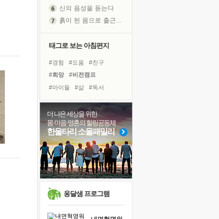
신의 음성을 듣는다
흙이 된 몸으로 출근하는 여자
극과 극의 양 끝단
내가 '나다움'을 찾는 길
태그로 보는 아침편지
피해 갈 수 없는 사건들
#경험
#도움
#친구
처음 손을 잡았던 날
#희망
#비전캠프
꿈이 실제가 되는 것
#아이들
#삶
#독서
'말 타는 법'을 먼저
#리더
#나눔
#극복
졸업식 사진을 보며
#위기
#명상
#사람
더 나은 세상을 위한
극심한 변비, 어깨결림, 수면 장애
몸·마음·영혼의 힐링공동체
#독서캠프
#선택
#건강
아픈 아버지를 위한 공간 설계
한울타리 소울패밀리
#면역력
#바이러스
슬럼프
#링컨학교
#유튜브
보고 싶은 어머니
#다짐
#힐링
#계획
유년 시절의 부산 영도 바다
못된 꼰대들
희망이란
옹달샘 프로그램
'모른다'는 것