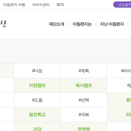
아침편지 여행
아버지센터
BDS
고도원T
재단소개
아침편지는
지난 아침편지
|
|
|
#다짐
#계획
#바
비전캠프
독서캠프
#
#도움
#선택
희
링컨학교
#극복
리
건강
면역력