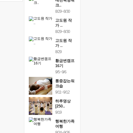
건강명상법
내면혁명워
건강명상
..
크..
스..
/9~10/10
8/29~8/30
10/9~10/10
내면혁명워
고도원 작
내면혁명
..
가 ..
크..
/17~10/18
8/29~8/30
10/17~10/18
황금변캠프
고도원 작
황금변캠
7기
가 ..
17기
/30~10/31
8/29
10/30~10/31
통증잡는워
황금변캠프
통증잡는
크숍
16기
크숍
/7~11/8
9/5~9/6
11/7~11/8
내면혁명워
통증잡는워
내면혁명
..
크숍
크..
/12~12/13
9/11~9/12
12/12~12/13
하루명상
[250..
9/19
행복한가족
여행
9/24~9/26