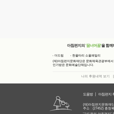
아침편지의
'꿈너머꿈'
을 함께
더드림
한울타리 소울패밀리
(재)아침편지문화재단은 문화체육관광부에서
인가받은 문화예술단체입니다.
나의 후원내역 보기
|
도움방
아침편지 
(재)아침편지문화재단 | 
주소 : (27452) 충
'고도원의 아침편지' 