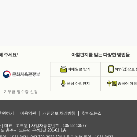
해 주세요!
아침편지를 받는 다양한 방법들
이메일로 받기
App(앱)으로
음성 아침편지
중국어 아
기부금 영수증 신청
후원하기
이용약관
개인정보 처리방침
찾아오는길
대표 : 고도원 | 사업자등록번호 : 105-82-13577
청북도 충주시 노은면 우성1길 201-61,1층
문의 :
,
/ '아침편지여행'문의 :