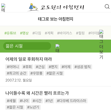
태그로 보는 아침편지
#유튜브
#명상
#다짐
#계획
#바이러스
#힐링
#아이들
#비전캠프
#독서캠프
#삶
#경험
#사람
#도움
#선택
#희망
#나눔
#친구
#링컨학교
#극복
#리더
#위기
어제의 일로 후회하지 마라
#독서
#건강
#면역력
#어머니
#후회
#근심
#편지
#어제
#성공 법칙
#최고의 순간
#우장홍
#젊은 시절
2007.2.12. 월요일
나이들수록 왜 시간은 빨리 흐르는가
#세월
#나이
#시간
#1년
#다우베 드라이스마
#젊은 시절
#노년기