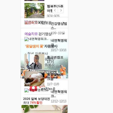
행복한가족
캘린더보기+
여행
9/24~9/26
힐링허그
사감포옹
>
건강명상법
스..
10/9~10/10
예술치유
걷기명상
>
내면혁명워
크..
'옹달샘의 꽃'
자원봉사
10/17~10/18
· 청년 자원봉사
황금변캠프
· 금빛청년 자원봉사
17기
· 음식연구 자원봉사
10/30~10/31
통증잡는워
크숍
11/7~11/8
내면혁명워
크..
2026 말복 보양대전
12/12~12/13
최대
74%할인