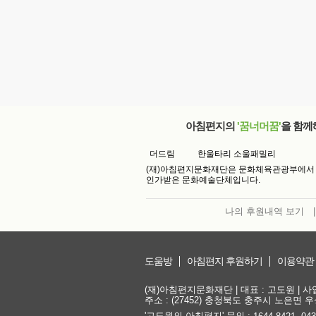
아침편지의
'꿈너머꿈'
을 함께
더드림
한울타리 소울패밀리
(재)아침편지문화재단은 문화체육관광부에서
인가받은 문화예술단체입니다.
나의 후원내역 보기
|
도움방
아침편지 후원하기
이용약관
(재)아침편지문화재단 | 대표 : 고도원 | 사업자
주소 : (27452) 충청북도 충주시 노은면 우성
'고도원의 아침편지' 문의 :
,