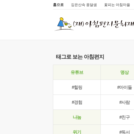
홈으로
깊은산속 옹달샘
꽃피는 아침마을
태그로 보는 아침편지
유튜브
명상
#힐링
#아이들
#경험
#사람
나눔
#친구
위기
#독서