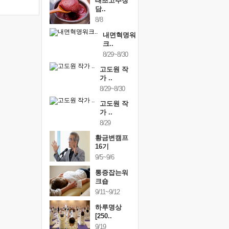
태초고추장
담..
8/8
내면혁명워
크..
8/29~8/30
고도원 작
가 ..
8/29~8/30
고도원 작
가 ..
8/29
황금변캠프
16기
9/5~9/6
통증잡는워
크숍
9/11~9/12
하루명상
[250..
9/19