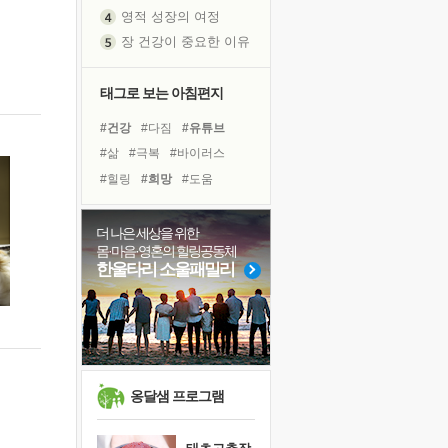
영적 성장의 여정
장 건강이 중요한 이유
신의 음성을 듣는다
흙이 된 몸으로 출근하는 여자
태그로 보는 아침편지
극과 극의 양 끝단
#건강
#다짐
#유튜브
내가 '나다움'을 찾는 길
#삶
#극복
#바이러스
피해 갈 수 없는 사건들
#힐링
#희망
#도움
처음 손을 잡았던 날
#아이들
#리더
#친구
꿈이 실제가 되는 것
#선택
#위기
#링컨학교
더 나은 세상을 위한
'말 타는 법'을 먼저
몸·마음·영혼의 힐링공동체
#경험
#면역력
#나눔
졸업식 사진을 보며
한울타리 소울패밀리
#독서캠프
#독서
#계획
아픈 아버지를 위한 공간 설계
#비전캠프
#사람
#명상
극심한 변비, 어깨결림, 수면 장애
보고 싶은 어머니
유년 시절의 부산 영도 바다
못된 꼰대들
옹달샘 프로그램
거울 속의 나