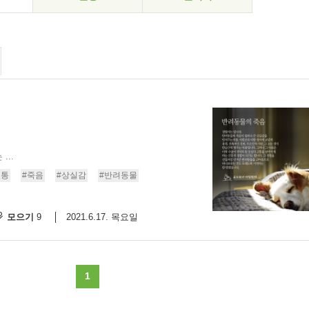
..
고통
#죽음
#상실감
#반려동물
모으기
2021.6.17. 목요일
9
1