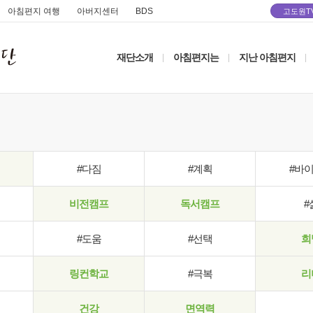
아침편지 여행
아버지센터
BDS
고도원T
재단소개
아침편지는
지난 아침편지
|
|
|
#다짐
#계획
#바
비전캠프
독서캠프
#
#도움
#선택
희
링컨학교
#극복
리
건강
면역력