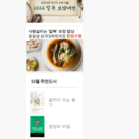
사람살리는 '말복' 보양 밥상
옹달샘 닭개장&채개장
한정수량
12월 추천도서
끝까지 쓰는 용
기
영양의 비밀