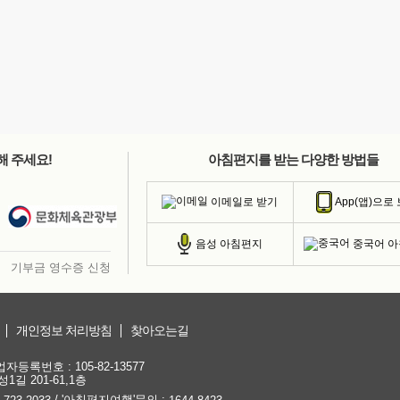
해 주세요!
아침편지를 받는 다양한 방법들
이메일로 받기
App(앱)으로
중국어 
음성 아침편지
기부금 영수증 신청
개인정보 처리방침
찾아오는길
등록번호 : 105-82-13577
1길 201-61,1층
/ '아침편지여행'문의 :