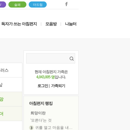
V
솔패
더드림
독자가 쓰는 아침편지
모음방
나눔터
|
|
이러스
현재 아침편지 가족은
4,043,005 명
입니다.
삶
로그인
|
가족되기
망
아침편지 랭킹
희망이란
더
'모른다'는 것
귀를 열고 마음을 내어주고