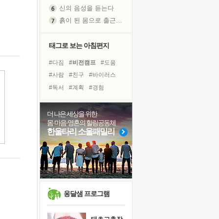
신의 음성을 듣는다
흙이 된 몸으로 출근하는 여자
극과 극의 양 끝단
내가 '나다움'을 찾는 길
태그로 보는 아침편지
피해 갈 수 없는 사건들
#다짐
#비전캠프
#도움
처음 손을 잡았던 날
#사람
#친구
#바이러스
꿈이 실제가 되는 것
#독서
#계획
#경험
'말 타는 법'을 먼저
#링컨학교
#유튜브
졸업식 사진을 보며
#힐링
#아이들
#명상
더 나은 세상을 위한
아픈 아버지를 위한 공간 설계
몸·마음·영혼의 힐링공동체
#면역력
#리더
#삶
극심한 변비, 어깨결림, 수면 장애
한울타리 소울패밀리
#극복
#선택
#나눔
보고 싶은 어머니
#위기
#건강
#희망
유년 시절의 부산 영도 바다
#독서캠프
못된 꼰대들
거울 속의 나
희망이란
옹달샘 프로그램
'모른다'는 것