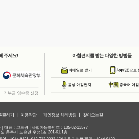
해 주세요!
아침편지를 받는 다양한 방법들
이메일로 받기
App(앱)으로
음성 아침편지
중국어 아
기부금 영수증 신청
후원하기
이용약관
개인정보 처리방침
찾아오는길
대표 : 고도원 | 사업자등록번호 : 105-82-13577
청북도 충주시 노은면 우성1길 201-61,1층
문의 :
,
/ '아침편지여행'문의 :