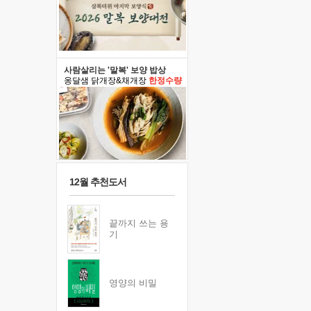
사람살리는 '말복' 보양 밥상
옹달샘 닭개장&채개장
한정수량
12월 추천도서
끝까지 쓰는 용
기
영양의 비밀