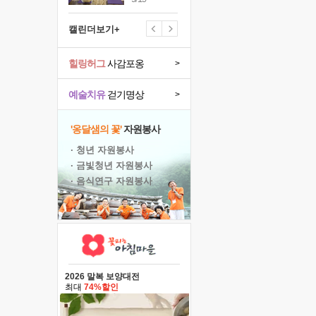
캘린더보기+
힐링허그
사감포옹
>
예술치유
걷기명상
>
'옹달샘의 꽃'
자원봉사
· 청년 자원봉사
· 금빛청년 자원봉사
· 음식연구 자원봉사
2026 말복 보양대전
최대
74%할인