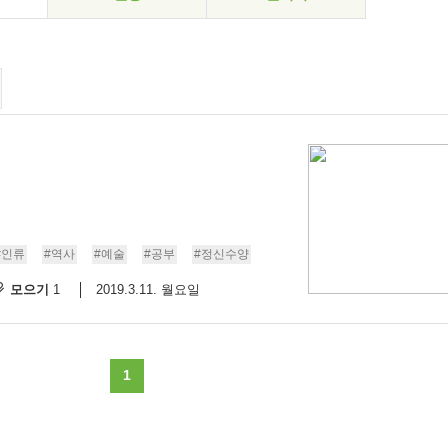
#인류
#역사
#예술
#공부
#정신수양
모으기
2019.3.11. 월요일
1
1