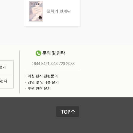
철학의 뒷계단
문의 및 연락
,
1644-8421
043-723-2033
 보기
아침 편지 관련문의
침편지
강연 및 인터뷰 문의
후원 관련 문의