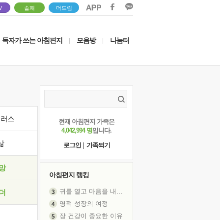
V
솔패
더드림
독자가 쓰는 아침편지
모음방
나눔터
|
|
이러스
현재 아침편지 가족은
4,042,994 명
입니다.
삶
로그인
|
가족되기
망
아침편지 랭킹
귀를 열고 마음을 내어주고
더
영적 성장의 여정
장 건강이 중요한 이유