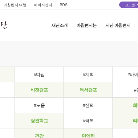
아침편지 여행
아버지센터
BDS
고도원T
재단소개
아침편지는
지난 아침편지
|
|
|
#다짐
#계획
#바
비전캠프
독서캠프
#
#도움
#선택
희
링컨학교
#극복
리
건강
면역력