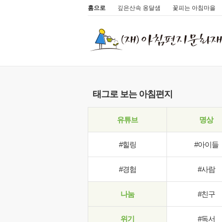
홈으로
깊은산속 옹달샘
꽃피는 아침마을
태그로 보는 아침편지
유튜브
명상
#힐링
#아이들
#경험
#사람
나눔
#친구
위기
#독서