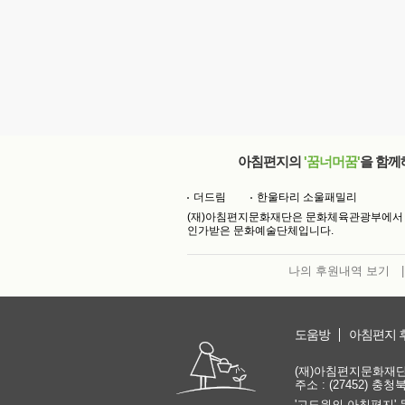
아침편지의
'꿈너머꿈'
을 함께
더드림
한울타리 소울패밀리
(재)아침편지문화재단은 문화체육관광부에서
인가받은 문화예술단체입니다.
나의 후원내역 보기
|
도움방
아침편지 
(재)아침편지문화재단 | 
주소 : (27452) 충
'고도원의 아침편지' 