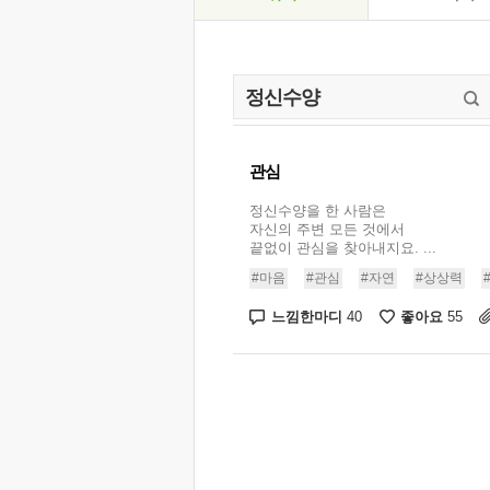
관심
정신수양을 한 사람은
자신의 주변 모든 것에서
끝없이 관심을 찾아내지요. ...
#마음
#관심
#자연
#상상력
느낌한마디
좋아요
40
55