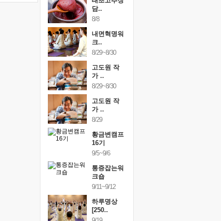
행복한가족
태초고추장
행복한가
여행
담..
여행
24~9/26
8/8
9/24~9/26
건강명상법
내면혁명워
건강명상
..
크..
스..
/9~10/10
8/29~8/30
10/9~10/10
내면혁명워
고도원 작
내면혁명
..
가 ..
크..
/17~10/18
8/29~8/30
10/17~10/18
황금변캠프
고도원 작
황금변캠
7기
가 ..
17기
/30~10/31
8/29
10/30~10/31
통증잡는워
황금변캠프
통증잡는
크숍
16기
크숍
/7~11/8
9/5~9/6
11/7~11/8
내면혁명워
통증잡는워
내면혁명
..
크숍
크..
/12~12/13
9/11~9/12
12/12~12/13
하루명상
[250..
9/19