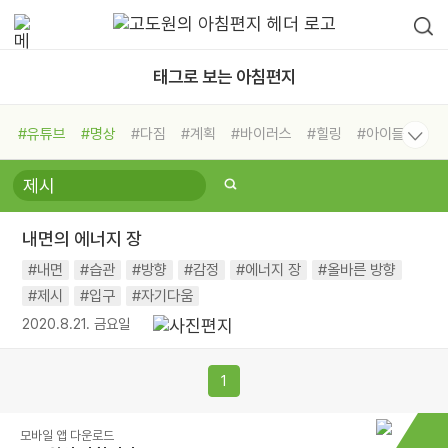
태그로 보는 아침편지
#유튜브
#명상
#다짐
#계획
#바이러스
#힐링
#아이들
#비전캠프
#독서캠프
#삶
#경험
#사람
#도움
#선택
#희망
#나눔
#친구
#링컨학교
#극복
#리더
#위기
내면의 에너지 장
#독서
#건강
#면역력
#내면
#습관
#방향
#감정
#에너지 장
#올바른 방향
#제시
#입구
#자기다움
2020.8.21. 금요일
1
모바일 앱 다운로드