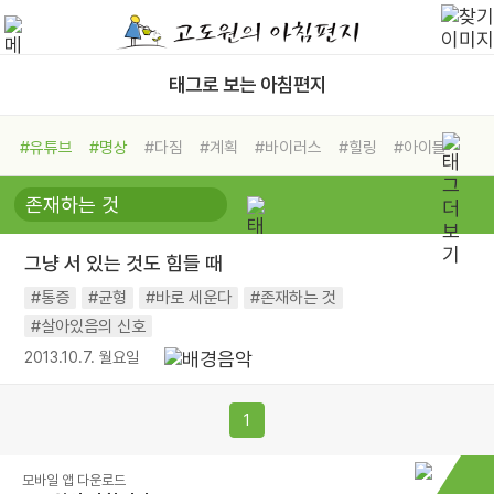
태그로 보는 아침편지
#유튜브
#명상
#다짐
#계획
#바이러스
#힐링
#아이들
#비전캠프
#독서캠프
#삶
#경험
#사람
#도움
#선택
#희망
#나눔
#친구
#링컨학교
#극복
#리더
#위기
그냥 서 있는 것도 힘들 때
#독서
#건강
#면역력
#통증
#균형
#바로 세운다
#존재하는 것
#살아있음의 신호
2013.10.7. 월요일
1
모바일 앱 다운로드