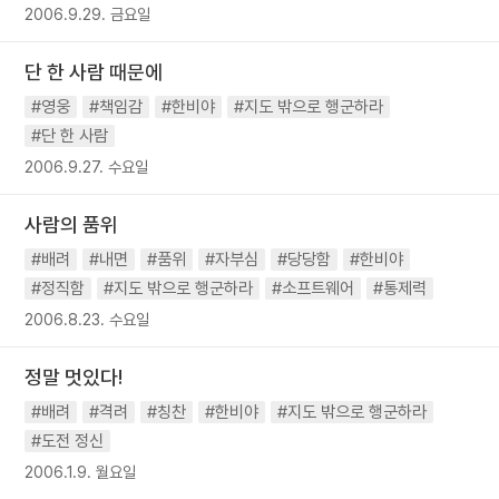
2006.9.29. 금요일
단 한 사람 때문에
#영웅
#책임감
#한비야
#지도 밖으로 행군하라
#단 한 사람
2006.9.27. 수요일
사람의 품위
#배려
#내면
#품위
#자부심
#당당함
#한비야
#정직함
#지도 밖으로 행군하라
#소프트웨어
#통제력
2006.8.23. 수요일
정말 멋있다!
#배려
#격려
#칭찬
#한비야
#지도 밖으로 행군하라
#도전 정신
2006.1.9. 월요일