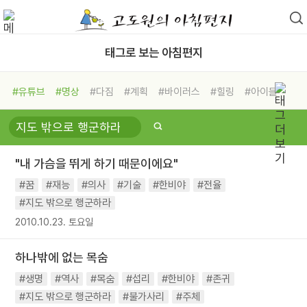
태그로 보는 아침편지
#유튜브
#명상
#다짐
#계획
#바이러스
#힐링
#아이들
#비전캠프
#독서캠프
#삶
#경험
#사람
#도움
#선택
#희망
#나눔
#친구
#링컨학교
#극복
#리더
#위기
"내 가슴을 뛰게 하기 때문이에요"
#독서
#건강
#면역력
#꿈
#재능
#의사
#기술
#한비야
#전율
#지도 밖으로 행군하라
2010.10.23. 토요일
하나밖에 없는 목숨
#생명
#역사
#목숨
#섭리
#한비야
#존귀
#지도 밖으로 행군하라
#불가사리
#주체