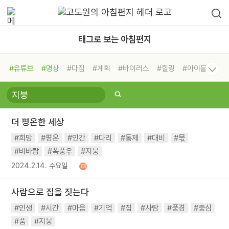
태그로 보는 아침편지
#유튜브
#명상
#다짐
#계획
#바이러스
#힐링
#아이들
#비전캠프
#독서캠프
#삶
#경험
#사람
#도움
#선택
#희망
#나눔
#친구
#링컨학교
#극복
#리더
#위기
더 평온한 세상
#독서
#건강
#면역력
#희망
#평온
#인간
#다리
#통제
#대비
#몫
#비바람
#폭풍우
#지붕
2024.2.14. 수요일
사람으로 집을 짓는다
#인생
#시간
#마음
#기억
#집
#사람
#풍경
#중심
#품
#지붕