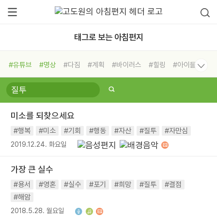
태그로 보는 아침편지
#유튜브
#명상
#다짐
#계획
#바이러스
#힐링
#아이들
#비전캠프
#독서캠프
#삶
#경험
#사람
#도움
#선택
#희망
#나눔
#친구
#링컨학교
#극복
#리더
#위기
미소를 되찾으세요
#독서
#건강
#면역력
#행복
#미소
#기회
#행동
#자산
#질투
#자만심
2019.12.24. 화요일
가장 큰 실수
#용서
#영혼
#실수
#포기
#희망
#질투
#결점
#해암
2018.5.28. 월요일