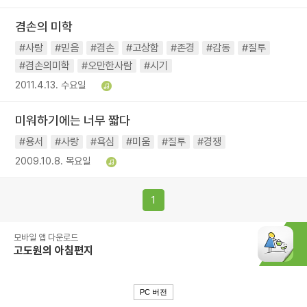
겸손의 미학
#사랑
#믿음
#겸손
#고상함
#존경
#감동
#질투
#겸손의미학
#오만한사람
#시기
2011.4.13. 수요일
미워하기에는 너무 짧다
#용서
#사랑
#욕심
#미움
#질투
#경쟁
2009.10.8. 목요일
1
모바일 앱 다운로드
고도원의 아침편지
PC 버전