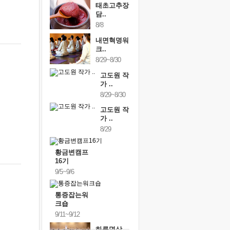
태초고추장
담..
8/8
내면혁명워
크..
8/29~8/30
고도원 작
가 ..
8/29~8/30
고도원 작
가 ..
8/29
황금변캠프
16기
9/5~9/6
통증잡는워
크숍
9/11~9/12
하루명상