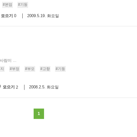
#본업
#기둥
모으기
2009.5.19. 화요일
0
람이 ...
버지
#부정
#부모
#고향
#기둥
모으기
2008.2.5. 화요일
2
1