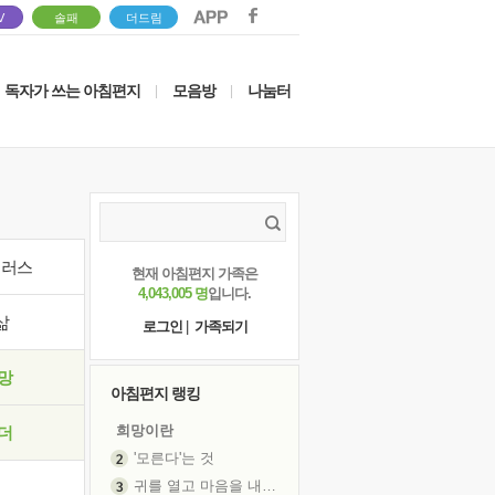
V
솔패
더드림
독자가 쓰는 아침편지
모음방
나눔터
|
|
이러스
현재 아침편지 가족은
4,043,005 명
입니다.
삶
로그인
|
가족되기
망
아침편지 랭킹
희망이란
더
'모른다'는 것
귀를 열고 마음을 내어주고