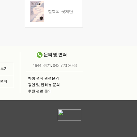
철학의 뒷계단
문의 및 연락
,
1644-8421
043-723-2033
 보기
아침 편지 관련문의
침편지
강연 및 인터뷰 문의
후원 관련 문의