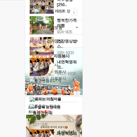
[250..
캘린더보기+
9/19
행복한가족
여행
힐링허그
사감포옹
>
9/24~9/26
예술치유
걷기명상
>
건강명상법
스..
10/9~10/10
'옹달샘의 꽃'
자원봉사
내면혁명워
· 청년 자원봉사
크..
· 금빛청년 자원봉사
10/17~10/18
· 음식연구 자원봉사
황금변캠프
17기
10/30~10/31
2026 말복 보양대전
최대
74%할인
통증잡는워
크숍
11/7~11/8
내면혁명워