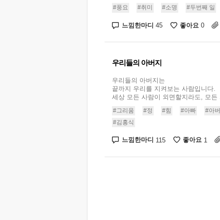
#풍요
#취미
#소명
#두번째 일
느낌한마디
좋아요
45
0
우리들의 아버지
우리들의 아버지는
끝까지 우리를 지켜보는 사람입니다.
세상 모든 사람이 외면할지라도, 모든 사
#그리움
#정
#힘
#아빠
#아
#김홍식
느낌한마디
좋아요
115
1