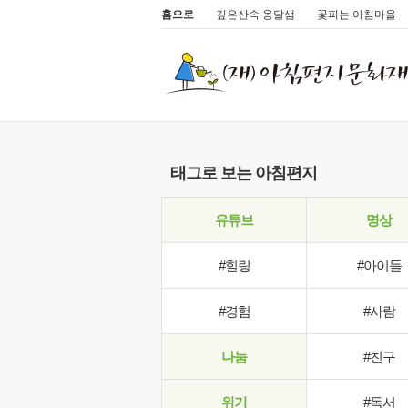
홈으로
깊은산속 옹달샘
꽃피는 아침마을
태그로 보는 아침편지
유튜브
명상
#힐링
#아이들
#경험
#사람
나눔
#친구
위기
#독서