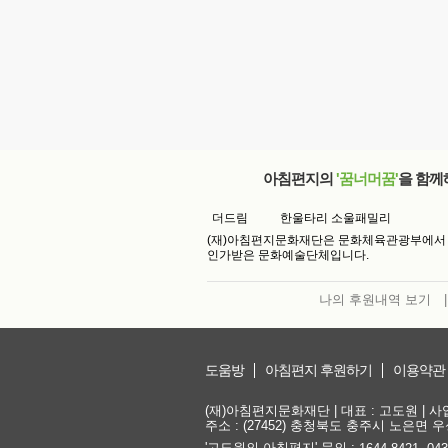
아침편지의
'꿈너머꿈'
을 함께
더드림
한울타리 소울패밀리
(재)아침편지문화재단은 문화체육관광부에서
인가받은 문화예술단체입니다.
나의 후원내역 보기
|
도움방
아침편지 후원하기
이용약관
(재)아침편지문화재단 | 대표 : 고도원 | 사업자
주소 : (27452) 충청북도 충주시 노은면 우성
'고도원의 아침편지' 문의 :
,