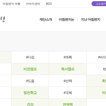
아침편지 여행
아버지센터
BDS
고도원T
재단소개
아침편지는
지난 아침편지
|
|
|
#다짐
#계획
#바
비전캠프
독서캠프
#
#도움
#선택
희
링컨학교
#극복
리
건강
면역력