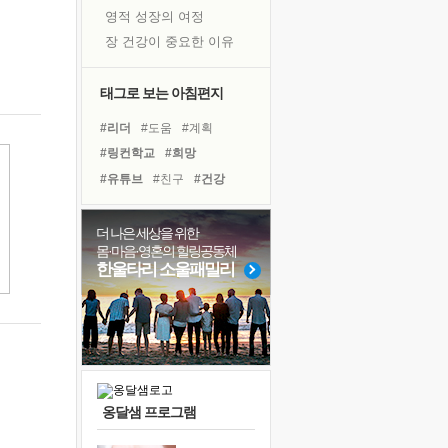
영적 성장의 여정
장 건강이 중요한 이유
신의 음성을 듣는다
흙이 된 몸으로 출근하는 여자
태그로 보는 아침편지
극과 극의 양 끝단
#리더
#도움
#계획
내가 '나다움'을 찾는 길
#링컨학교
#희망
피해 갈 수 없는 사건들
#유튜브
#친구
#건강
처음 손을 잡았던 날
#비전캠프
#극복
꿈이 실제가 되는 것
#면역력
#독서
#경험
더 나은 세상을 위한
'말 타는 법'을 먼저
몸·마음·영혼의 힐링공동체
#독서캠프
#선택
#위기
졸업식 사진을 보며
한울타리 소울패밀리
#바이러스
#아이들
아픈 아버지를 위한 공간 설계
#사람
#삶
#다짐
#힐링
극심한 변비, 어깨결림, 수면 장애
#명상
#나눔
보고 싶은 어머니
유년 시절의 부산 영도 바다
못된 꼰대들
옹달샘 프로그램
거울 속의 나