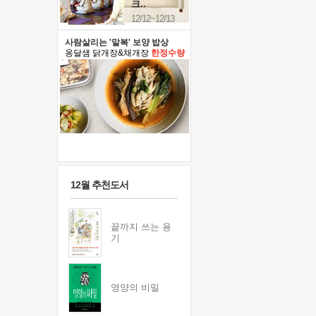
크..
12/12~12/13
사람살리는 '말복' 보양 밥상
옹달샘 닭개장&채개장
한정수량
12월 추천도서
끝까지 쓰는 용
기
영양의 비밀