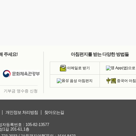
해 주세요!
아침편지를 받는 다양한 방법들
App(앱)으로
이메일로 받기
음성 아침편지
중국어 아
기부금 영수증 신청
개인정보 처리방침
찾아오는길
등록번호 : 105-82-13577
1길 201-61,1층
/ '아침편지여행'문의 :