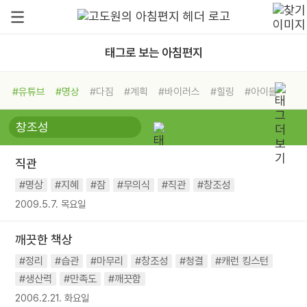
태그로 보는 아침편지
#유튜브
#명상
#다짐
#계획
#바이러스
#힐링
#아이들
#비전캠프
#독서캠프
#삶
#경험
#사람
#도움
#선택
#희망
#나눔
#친구
#링컨학교
#극복
#리더
#위기
직관
#독서
#건강
#면역력
#명상
#지혜
#잠
#무의식
#직관
#창조성
2009.5.7. 목요일
깨끗한 책상
#정리
#습관
#마무리
#창조성
#청결
#캐런 킹스턴
#생산력
#만족도
#깨끗함
2006.2.21. 화요일