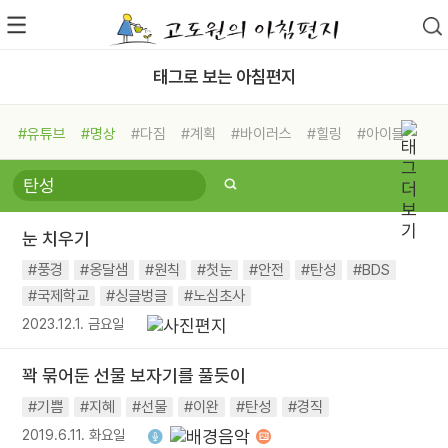
태그로 보는 아침편지
#유튜브
#명상
#다짐
#계획
#바이러스
#힐링
#아이들
#비전캠프
#독서캠프
#삶
#경험
#사람
#도움
#선택
#희망
#나눔
#친구
#링컨학교
#극복
#리더
#위기
눈 치우기
#독서
#건강
#면역력
#풍경
#옹달샘
#원칙
#첫눈
#안전
#탄성
#BDS
#국제학교
#싱글벙글
#노심초사
2023.12.1. 금요일
꽉 묶어둔 선물 보자기를 풀듯이
#기쁨
#지혜
#선물
#이완
#탄성
#경직
2019.6.11. 화요일