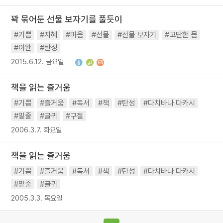
꽉 묶어둔 선물 보자기를 풀듯이
#기쁨
#지혜
#마음
#선물
#선물 보자기
#고단한 몸
#이완
#탄성
2015.6.12. 금요일
책을 읽는 즐거움
#기쁨
#즐거움
#독서
#책
#탄성
#다치바나 다카시
#밑줄
#글귀
#구절
2006.3.7. 화요일
책을 읽는 즐거움
#기쁨
#즐거움
#독서
#책
#탄성
#다치바나 다카시
#밑줄
#글귀
2005.3.3. 목요일