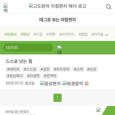
태그로 보는 아침편지
#유튜브
#명상
#다짐
#계획
#바이러스
#힐링
#아이들
#비전캠프
#독서캠프
#삶
#경험
#사람
#도움
#선택
#희망
#나눔
#친구
#링컨학교
#극복
#리더
#위기
스스로 낫는 힘
#독서
#건강
#면역력
#테라피
#스스로
#성장
#트라우마
#신체
#손상
#원상복구
#자생력
#면역력
2016.10.10. 월요일
1
모바일 앱 다운로드