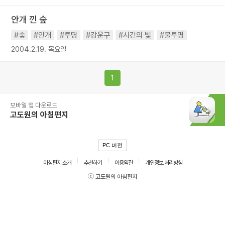
안개 낀 숲
#숲
#안개
#투명
#강운구
#시간의 빛
#불투명
2004.2.19. 목요일
1
모바일 앱 다운로드
고도원의 아침편지
PC 버전
아침편지 소개
추천하기
이용약관
개인정보 처리방침
ⓒ 고도원의 아침편지