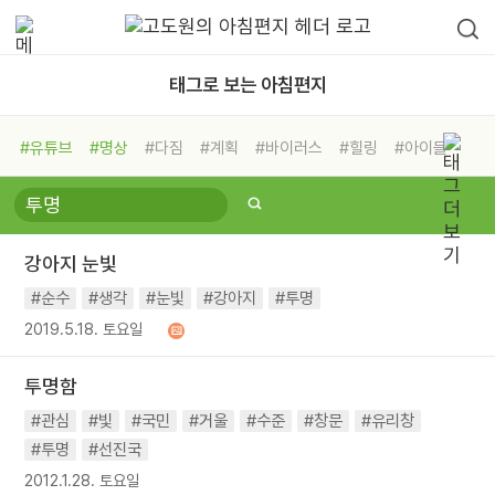
태그로 보는 아침편지
#유튜브
#명상
#다짐
#계획
#바이러스
#힐링
#아이들
#비전캠프
#독서캠프
#삶
#경험
#사람
#도움
#선택
#희망
#나눔
#친구
#링컨학교
#극복
#리더
#위기
강아지 눈빛
#독서
#건강
#면역력
#순수
#생각
#눈빛
#강아지
#투명
2019.5.18. 토요일
투명함
#관심
#빛
#국민
#거울
#수준
#창문
#유리창
#투명
#선진국
2012.1.28. 토요일