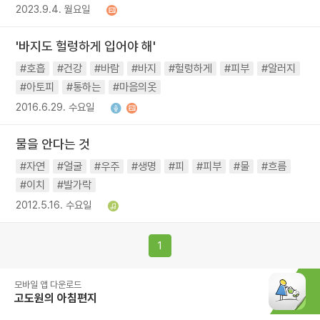
2023.9.4. 월요일
'바지도 헐렁하게 입어야 해'
#호흡
#건강
#바람
#바지
#헐렁하게
#피부
#알러지
#아토피
#통하는
#마음의옷
2016.6.29. 수요일
물을 안다는 것
#자연
#얼굴
#우주
#생명
#피
#피부
#물
#흐름
#이치
#발가락
2012.5.16. 수요일
1
모바일 앱 다운로드
고도원의 아침편지