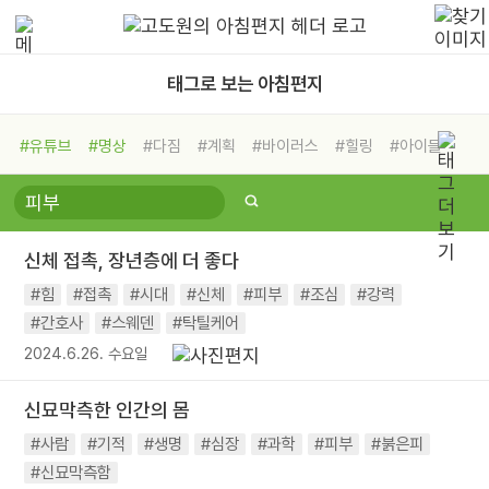
태그로 보는 아침편지
#유튜브
#명상
#다짐
#계획
#바이러스
#힐링
#아이들
#비전캠프
#독서캠프
#삶
#경험
#사람
#도움
#선택
#희망
#나눔
#친구
#링컨학교
#극복
#리더
#위기
신체 접촉, 장년층에 더 좋다
#독서
#건강
#면역력
#힘
#접촉
#시대
#신체
#피부
#조심
#강력
#간호사
#스웨덴
#탁틸케어
2024.6.26. 수요일
신묘막측한 인간의 몸
#사람
#기적
#생명
#심장
#과학
#피부
#붉은피
#신묘막측함