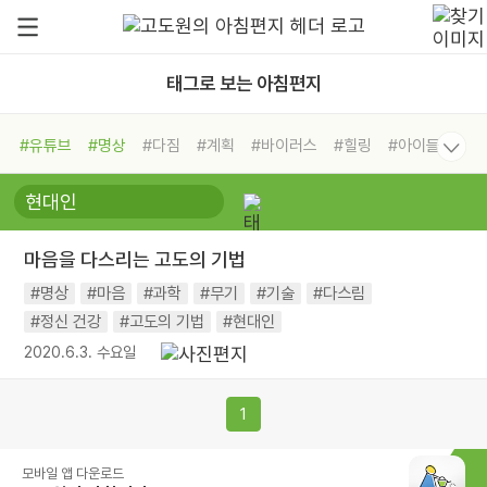
태그로 보는 아침편지
#유튜브
#명상
#다짐
#계획
#바이러스
#힐링
#아이들
#비전캠프
#독서캠프
#삶
#경험
#사람
#도움
#선택
#희망
#나눔
#친구
#링컨학교
#극복
#리더
#위기
마음을 다스리는 고도의 기법
#독서
#건강
#면역력
#명상
#마음
#과학
#무기
#기술
#다스림
#정신 건강
#고도의 기법
#현대인
2020.6.3. 수요일
1
모바일 앱 다운로드