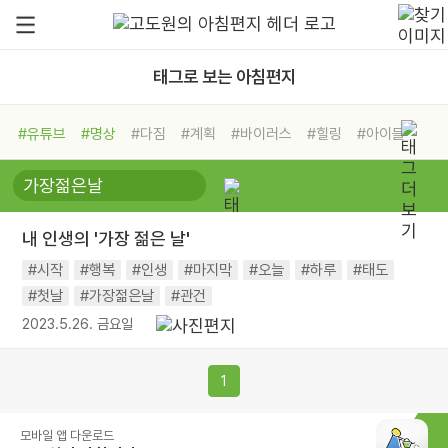
태그로 보는 아침편지
#유튜브
#명상
#다짐
#계획
#바이러스
#힐링
#아이들
#비전캠프
#독서캠프
#삶
#경험
#사람
#도움
#선택
#희망
#나눔
#친구
#링컨학교
#극복
#리더
#위기
내 인생의 '가장 젊은 날'
#독서
#건강
#면역력
#시작
#행복
#인생
#마지막
#오늘
#하루
#태도
#첫날
#가장젊은날
#관건
2023.5.26. 금요일
1
모바일 앱 다운로드