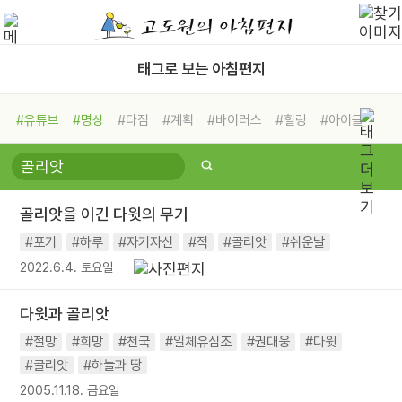
태그로 보는 아침편지
#유튜브
#명상
#다짐
#계획
#바이러스
#힐링
#아이들
#비전캠프
#독서캠프
#삶
#경험
#사람
#도움
#선택
#희망
#나눔
#친구
#링컨학교
#극복
#리더
#위기
골리앗을 이긴 다윗의 무기
#독서
#건강
#면역력
#포기
#하루
#자기자신
#적
#골리앗
#쉬운날
2022.6.4. 토요일
다윗과 골리앗
#절망
#희망
#천국
#일체유심조
#권대웅
#다윗
#골리앗
#하늘과 땅
2005.11.18. 금요일