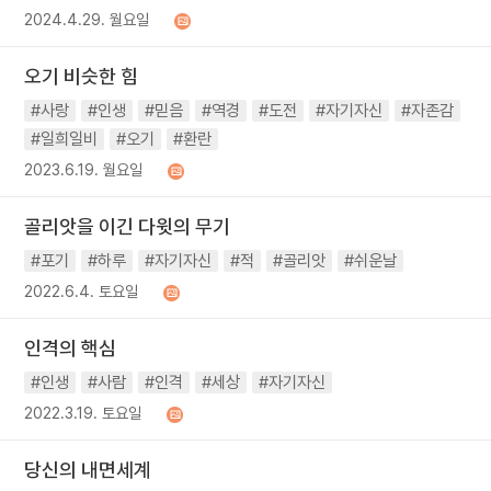
2024.4.29. 월요일
오기 비슷한 힘
#사랑
#인생
#믿음
#역경
#도전
#자기자신
#자존감
#일희일비
#오기
#환란
2023.6.19. 월요일
골리앗을 이긴 다윗의 무기
#포기
#하루
#자기자신
#적
#골리앗
#쉬운날
2022.6.4. 토요일
인격의 핵심
#인생
#사람
#인격
#세상
#자기자신
2022.3.19. 토요일
당신의 내면세계