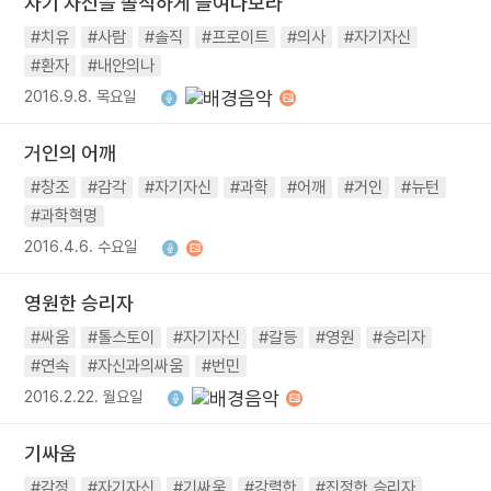
자기 자신을 솔직하게 들여다보라
#치유
#사람
#솔직
#프로이트
#의사
#자기자신
#환자
#내안의나
2016.9.8. 목요일
거인의 어깨
#창조
#감각
#자기자신
#과학
#어깨
#거인
#뉴턴
#과학혁명
2016.4.6. 수요일
영원한 승리자
#싸움
#톨스토이
#자기자신
#갈등
#영원
#승리자
#연속
#자신과의싸움
#번민
2016.2.22. 월요일
기싸움
#감정
#자기자신
#기싸움
#강렬한
#진정한 승리자