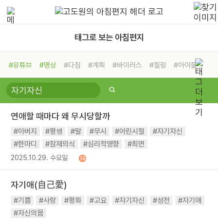
태그로 보는 아침편지
#유튜브
#명상
#다짐
#계획
#바이러스
#힐링
#아이들
#비전캠프
#독서캠프
#삶
#경험
#사람
#도움
#선택
#희망
#나눔
#친구
#링컨학교
#극복
#리더
#위기
연애할 때마다 왜 무시당할까
#독서
#건강
#면역력
#아버지
#평생
#말
#무시
#어린시절
#자기자신
#한마디
#잠재의식
#심리적영향
#최면
2025.10.29. 수요일
자기애(自己愛)
#기쁨
#사랑
#평화
#고요
#자기자신
#성전
#자기애
#자신의몸