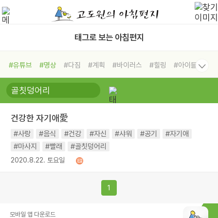
태그로 보는 아침편지
#유튜브
#명상
#다짐
#계획
#바이러스
#힐링
#아이들
#비전캠프
#독서캠프
#삶
#경험
#사람
#도움
#선택
#희망
#나눔
#친구
#링컨학교
#극복
#리더
#위기
#독서
#건강
#면역력
건강한 자기애愛
#사랑
#음식
#건강
#자신
#샤워
#공기
#자기애
#마사지
#빨래
#골칫덩어리
2020.8.22. 토요일
1
모바일 앱 다운로드