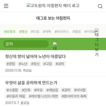
태그로 보는 아침편지
#유튜브
#명상
#다짐
#계획
#바이러스
#힐링
#아이들
#비전캠프
#독서캠프
#삶
#경험
#사람
#도움
#선택
#희망
#나눔
#친구
#링컨학교
#극복
#리더
#위기
정신의 방이 넓어야 노년이 아름답다
#독서
#건강
#면역력
#경험
#노년
#정신
#고집
#공허
2009.11.19. 목요일
무엇이 삶을 공허하게 만드는가
#소중함
#만족
#여유
#깨달음
#공허
#넉넉함
#비움과 채움
#레이첼 나오미 레멘
#할아버지의 축복
2007.5.7. 월요일