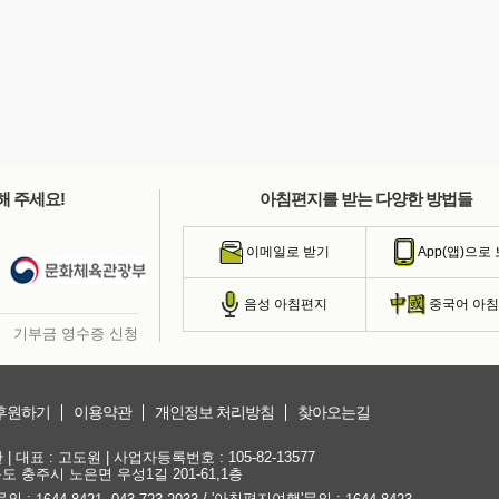
해 주세요!
아침편지를 받는 다양한 방법들
이메일로 받기
App(앱)으로
음성 아침편지
중국어 아
기부금 영수증 신청
후원하기
이용약관
개인정보 처리방침
찾아오는길
대표 : 고도원 | 사업자등록번호 : 105-82-13577
청북도 충주시 노은면 우성1길 201-61,1층
문의 :
,
/ '아침편지여행'문의 :