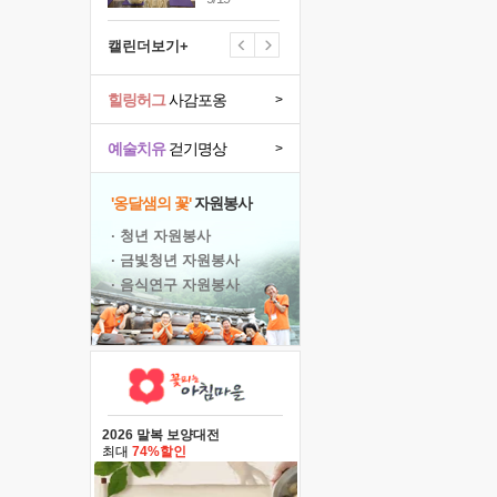
캘린더보기+
힐링허그
사감포옹
>
예술치유
걷기명상
>
'옹달샘의 꽃'
자원봉사
· 청년 자원봉사
· 금빛청년 자원봉사
· 음식연구 자원봉사
2026 말복 보양대전
최대
74%할인