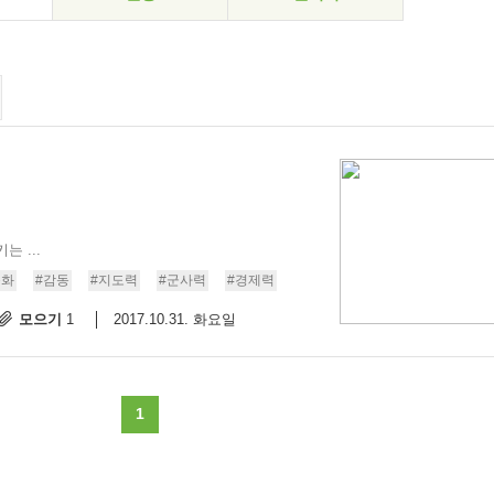
 ...
문화
#감동
#지도력
#군사력
#경제력
모으기
2017.10.31. 화요일
1
1