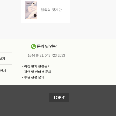
철학의 뒷계단
문의 및 연락
,
1644-8421
043-723-2033
 보기
아침 편지 관련문의
침편지
강연 및 인터뷰 문의
후원 관련 문의