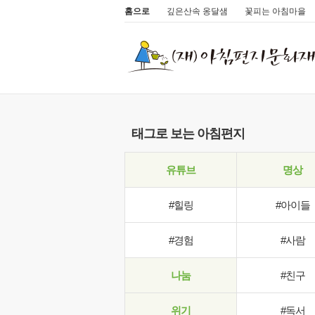
홈으로
깊은산속 옹달샘
꽃피는 아침마을
태그로 보는 아침편지
유튜브
명상
#힐링
#아이들
#경험
#사람
나눔
#친구
위기
#독서