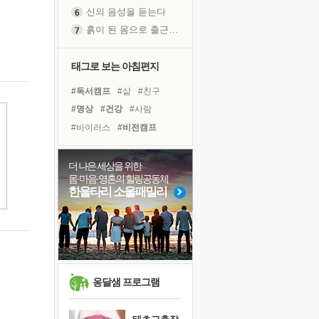
신의 음성을 듣는다
흙이 된 몸으로 출근하는 여자
극과 극의 양 끝단
내가 '나다움'을 찾는 길
태그로 보는 아침편지
피해 갈 수 없는 사건들
#독서캠프
#삶
#친구
처음 손을 잡았던 날
#명상
#건강
#사람
꿈이 실제가 되는 것
#바이러스
#비전캠프
'말 타는 법'을 먼저
#나눔
#힐링
#극복
졸업식 사진을 보며
#유튜브
#선택
#면역력
더 나은 세상을 위한
극심한 변비, 어깨결림, 수면 장애
몸·마음·영혼의 힐링공동체
#경험
#희망
#링컨학교
아픈 아버지를 위한 공간 설계
한울타리 소울패밀리
#위기
#다짐
#리더
슬럼프
#독서
#아이들
#도움
보고 싶은 어머니
#계획
유년 시절의 부산 영도 바다
못된 꼰대들
희망이란
옹달샘 프로그램
'모른다'는 것