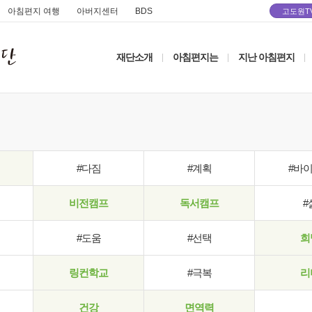
아침편지 여행
아버지센터
BDS
고도원T
재단소개
아침편지는
지난 아침편지
|
|
|
#다짐
#계획
#바
비전캠프
독서캠프
#
#도움
#선택
희
링컨학교
#극복
리
건강
면역력