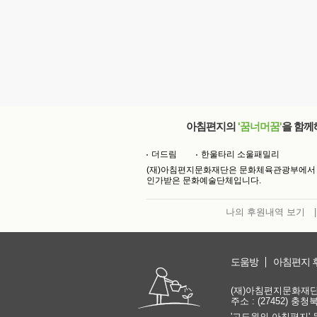
아침편지의
'꿈너머꿈'
을 함께
더드림
한울타리 소울패밀리
(재)아침편지문화재단은 문화체육관광부에서
인가받은 문화예술단체입니다.
나의 후원내역 보기
|
도움방
아침편지 
(재)아침편지문화재단 | 
주소 : (27452) 충
'고도원의 아침편지' 