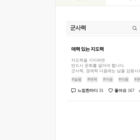
매력 있는 지도력
지도력을 가지려면
반드시 문화를 알아야 합니다.
군사력, 경제력 다음에는 남을 감동시키는
#슬픔
#매력
#마음
#아픔
#
느낌한마디
좋아요
31
167