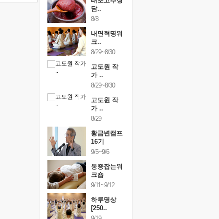
행복한가족
태초고추장
행복한가
여행
담..
여행
24~9/26
8/8
9/24~9/26
건강명상법
내면혁명워
건강명상
..
크..
스..
/9~10/10
8/29~8/30
10/9~10/10
내면혁명워
고도원 작
내면혁명
..
가 ..
크..
/17~10/18
8/29~8/30
10/17~10/18
황금변캠프
고도원 작
황금변캠
7기
가 ..
17기
/30~10/31
8/29
10/30~10/31
통증잡는워
황금변캠프
통증잡는
크숍
16기
크숍
/7~11/8
9/5~9/6
11/7~11/8
내면혁명워
통증잡는워
내면혁명
..
크숍
크..
/12~12/13
9/11~9/12
12/12~12/13
하루명상
[250..
9/19