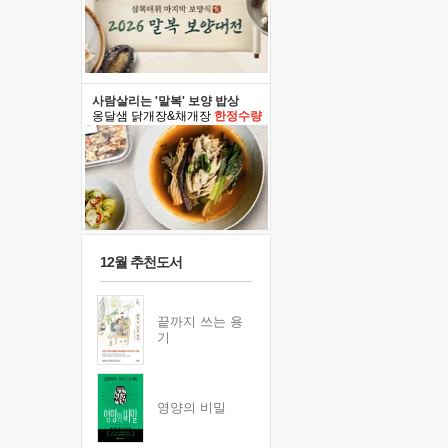
사람살리는 '말복' 보양 밥상
옹달샘 닭개장&채개장
한정수량
12월 추천도서
끝까지 쓰는 용
기
영양의 비밀