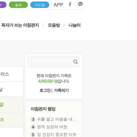
V
솔패
더드림
독자가 쓰는 아침편지
모음방
나눔터
|
|
이러스
현재 아침편지 가족은
4,043,010 명
입니다.
삶
로그인
|
가족되기
망
아침편지 랭킹
귀를 열고 마음을 내어주고
더
영적 성장의 여정
장 건강이 중요한 이유