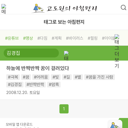
태그로 보는 아침편지
#유튜브
#명상
#다짐
#계획
#바이러스
#힐링
#아이들
#비전캠프
#독서캠프
#삶
#경험
#사람
#도움
#선택
#희망
#나눔
#친구
#링컨학교
#극복
#리더
#위기
하늘에 반짝반짝 꿈이 걸려있다
#독서
#건강
#면역력
#극복
#꿈
#어려움
#빛
#길
#별
#꿈을 가진 사람
#김경집
#반짝반짝
#암흑
2008.12.20. 토요일
1
모바일 앱 다운로드