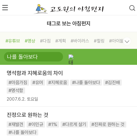
태그로 보는 아침편지
#유튜브
#명상
#다짐
#계획
#바이러스
#힐링
#아이들
#비전캠프
#독서캠프
#삶
#경험
#사람
#도움
#선택
#희망
#나눔
#친구
#링컨학교
#극복
#리더
#위기
명석함과 지혜로움의 차이
#독서
#건강
#면역력
#마음가짐
#유머
#지혜로움
#나를 돌아보다
#김진배
#명석함
2007.6.2. 토요일
진정으로 원하는 것
#재발견
#이민규
#1%
#다르게 살기
#진짜로 원하는 것
#나를 돌아보다