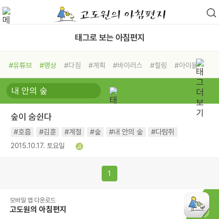
태그로 보는 아침편지
#유튜브
#명상
#다짐
#계획
#바이러스
#힐링
#아이들
#비전캠프
#독서캠프
#삶
#경험
#사람
#도움
#선택
#희망
#나눔
#친구
#링컨학교
#극복
#리더
#위기
숲이 숨쉰다
#독서
#건강
#면역력
#호흡
#김훈
#계절
#숲
#내 안의 숲
#다람쥐
2015.10.17. 토요일
1
모바일 앱 다운로드
고도원의 아침편지