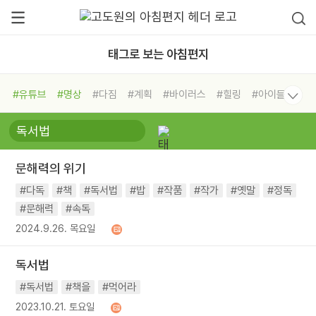
태그로 보는 아침편지
#유튜브
#명상
#다짐
#계획
#바이러스
#힐링
#아이들
#비전캠프
#독서캠프
#삶
#경험
#사람
#도움
#선택
#희망
#나눔
#친구
#링컨학교
#극복
#리더
#위기
문해력의 위기
#독서
#건강
#면역력
#다독
#책
#독서법
#밥
#작품
#작가
#옛말
#정독
#문해력
#속독
2024.9.26. 목요일
독서법
#독서법
#책을
#먹어라
2023.10.21. 토요일