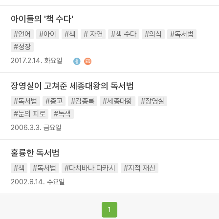
아이들의 '책 수다'
#언어
#아이
#책
# 자연
#책 수다
#의식
#독서법
#성장
2017.2.14. 화요일
장영실이 고쳐준 세종대왕의 독서법
#독서법
#충고
#김종록
#세종대왕
#장영실
#눈의 피로
#녹색
2006.3.3. 금요일
훌륭한 독서법
#책
#독서법
#다치바나 다카시
#지적 재산
2002.8.14. 수요일
1