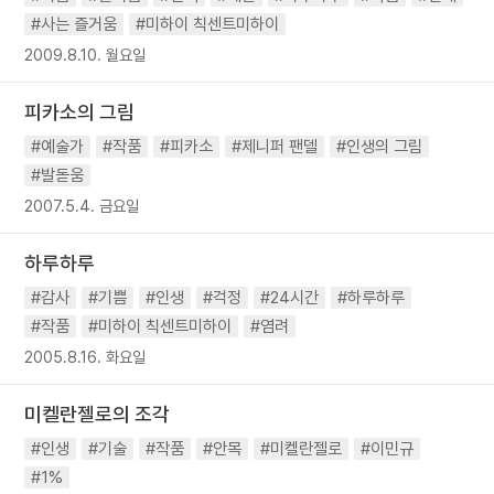
#사는 즐거움
#미하이 칙센트미하이
2009.8.10. 월요일
피카소의 그림
#예술가
#작품
#피카소
#제니퍼 팬델
#인생의 그림
#발돋움
2007.5.4. 금요일
하루하루
#감사
#기쁨
#인생
#걱정
#24시간
#하루하루
#작품
#미하이 칙센트미하이
#염려
2005.8.16. 화요일
미켈란젤로의 조각
#인생
#기술
#작품
#안목
#미켈란젤로
#이민규
#1%