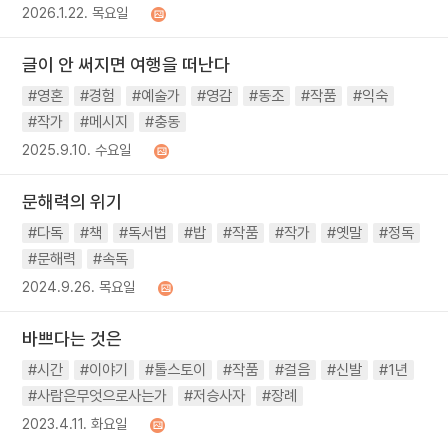
2026.1.22. 목요일
글이 안 써지면 여행을 떠난다
#영혼
#경험
#예술가
#영감
#동조
#작품
#익숙
#작가
#메시지
#충동
2025.9.10. 수요일
문해력의 위기
#다독
#책
#독서법
#밥
#작품
#작가
#옛말
#정독
#문해력
#속독
2024.9.26. 목요일
바쁘다는 것은
#시간
#이야기
#톨스토이
#작품
#걸음
#신발
#1년
#사람은무엇으로사는가
#저승사자
#장례
2023.4.11. 화요일