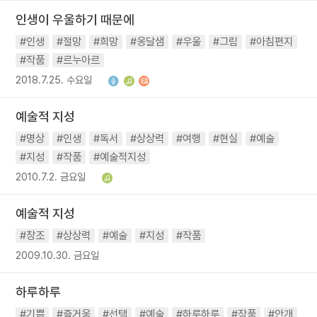
인생이 우울하기 때문에
#인생
#절망
#희망
#옹달샘
#우울
#그림
#아침편지
#작품
#르누아르
2018.7.25. 수요일
예술적 지성
#명상
#인생
#독서
#상상력
#여행
#현실
#예술
#지성
#작품
#예술적지성
2010.7.2. 금요일
예술적 지성
#창조
#상상력
#예술
#지성
#작품
2009.10.30. 금요일
하루하루
#기쁨
#즐거움
#선택
#예술
#하루하루
#작품
#안개