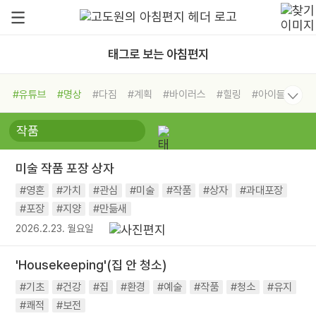
태그로 보는 아침편지
#유튜브
#명상
#다짐
#계획
#바이러스
#힐링
#아이들
#비전캠프
#독서캠프
#삶
#경험
#사람
#도움
#선택
#희망
#나눔
#친구
#링컨학교
#극복
#리더
#위기
미술 작품 포장 상자
#독서
#건강
#면역력
#영혼
#가치
#관심
#미술
#작품
#상자
#과대포장
#포장
#지양
#만듦새
2026.2.23. 월요일
'Housekeeping'(집 안 청소)
#기초
#건강
#집
#환경
#예술
#작품
#청소
#유지
#쾌적
#보전