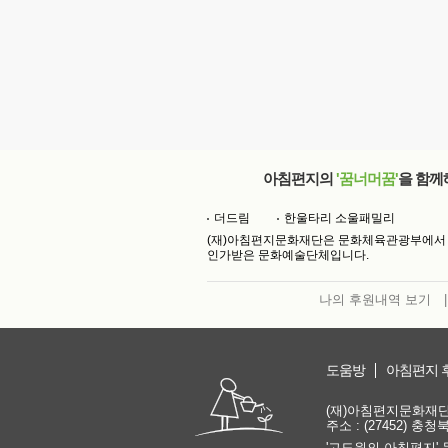
아침편지의
'꿈너머꿈'
을 함께
더드림
한울타리 소울패밀리
(재)아침편지문화재단은 문화체육관광부에서
인가받은 문화예술단체입니다.
나의 후원내역 보기
|
도움방
아침편지 
(재)아침편지문화재단 | 
주소 : (27452) 충
'고도원의 아침편지' 