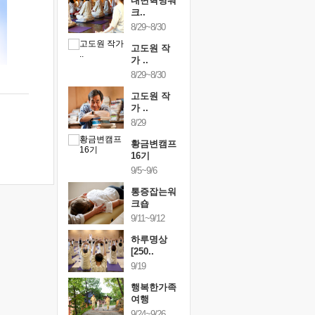
건강명상법
내면혁명워
건강명상
..
크..
스..
/9~10/10
8/29~8/30
10/9~10/10
내면혁명워
고도원 작
내면혁명
..
가 ..
크..
/17~10/18
8/29~8/30
10/17~10/18
황금변캠프
고도원 작
황금변캠
7기
가 ..
17기
/30~10/31
8/29
10/30~10/31
통증잡는워
황금변캠프
통증잡는
크숍
16기
크숍
/7~11/8
9/5~9/6
11/7~11/8
내면혁명워
통증잡는워
내면혁명
..
크숍
크..
/12~12/13
9/11~9/12
12/12~12/13
하루명상
[250..
9/19
행복한가족
여행
9/24~9/26