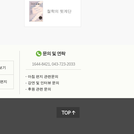
철학의 뒷계단
문의 및 연락
,
1644-8421
043-723-2033
 보기
아침 편지 관련문의
침편지
강연 및 인터뷰 문의
후원 관련 문의