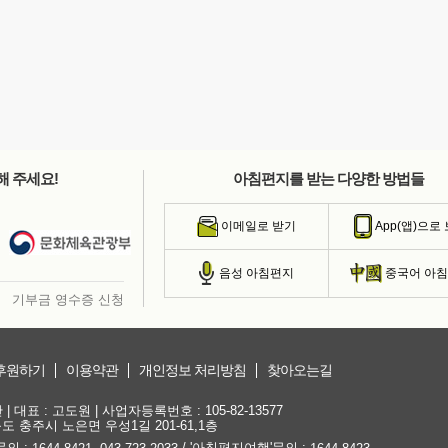
해 주세요!
아침편지를 받는 다양한 방법들
이메일로 받기
App(앱)으로
음성 아침편지
중국어 아
기부금 영수증 신청
후원하기
이용약관
개인정보 처리방침
찾아오는길
대표 : 고도원 | 사업자등록번호 : 105-82-13577
청북도 충주시 노은면 우성1길 201-61,1층
문의 :
,
/ '아침편지여행'문의 :