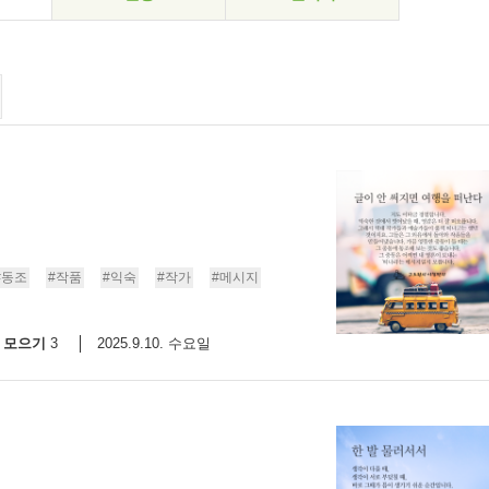
#동조
#작품
#익숙
#작가
#메시지
모으기
2025.9.10. 수요일
3