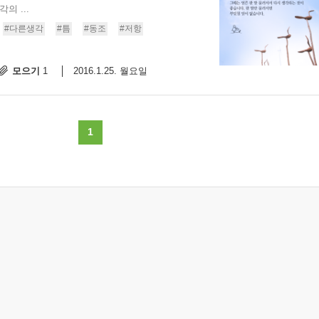
의 ...
스
10
#다른생각
#틈
#동조
#저항
크
모으기
2016.1.25. 월요일
1
10
1
10
1
11
크
12