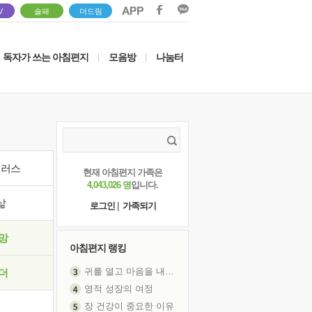
V
솔패
더드림
독자가 쓰는 아침편지
모음방
나눔터
|
|
이러스
현재 아침편지 가족은
4,043,026 명
입니다.
삶
로그인
|
가족되기
망
아침편지 랭킹
귀를 열고 마음을 내어주고
더
영적 성장의 여정
장 건강이 중요한 이유