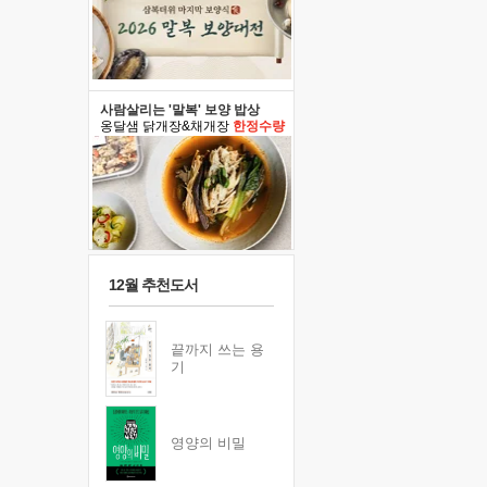
사람살리는 '말복' 보양 밥상
옹달샘 닭개장&채개장
한정수량
12월 추천도서
끝까지 쓰는 용
기
영양의 비밀