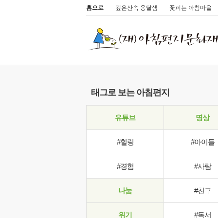
홈으로
깊은산속 옹달샘
꽃피는 아침마을
태그로 보는 아침편지
유튜브
명상
#힐링
#아이들
#경험
#사람
나눔
#친구
위기
#독서