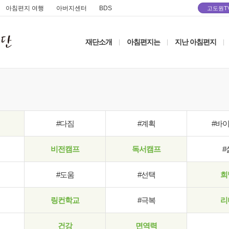
아침편지 여행
아버지센터
BDS
고도원T
재단소개
아침편지는
지난 아침편지
|
|
|
#다짐
#계획
#바
비전캠프
독서캠프
#
#도움
#선택
희
링컨학교
#극복
리
건강
면역력