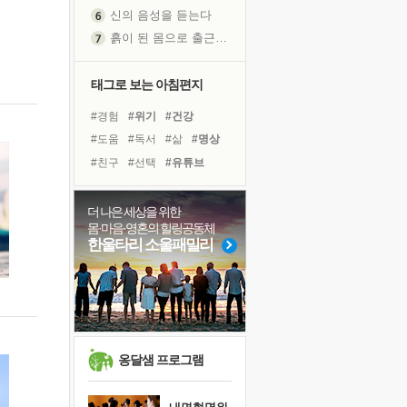
신의 음성을 듣는다
흙이 된 몸으로 출근하는 여자
극과 극의 양 끝단
내가 '나다움'을 찾는 길
태그로 보는 아침편지
피해 갈 수 없는 사건들
#경험
#위기
#건강
처음 손을 잡았던 날
#도움
#독서
#삶
#명상
꿈이 실제가 되는 것
#친구
#선택
#유튜브
'말 타는 법'을 먼저
#희망
#리더
#바이러스
졸업식 사진을 보며
#독서캠프
#힐링
#나눔
더 나은 세상을 위한
극심한 변비, 어깨결림, 수면 장애
몸·마음·영혼의 힐링공동체
#비전캠프
#링컨학교
아픈 아버지를 위한 공간 설계
한울타리 소울패밀리
#사람
#계획
#극복
슬럼프
#다짐
#면역력
#아이들
보고 싶은 어머니
유년 시절의 부산 영도 바다
못된 꼰대들
희망이란
옹달샘 프로그램
'모른다'는 것