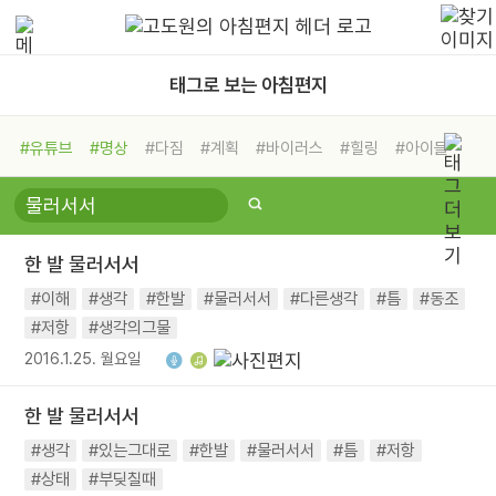
태그로 보는 아침편지
#유튜브
#명상
#다짐
#계획
#바이러스
#힐링
#아이들
#비전캠프
#독서캠프
#삶
#경험
#사람
#도움
#선택
#희망
#나눔
#친구
#링컨학교
#극복
#리더
#위기
한 발 물러서서
#독서
#건강
#면역력
#이해
#생각
#한발
#물러서서
#다른생각
#틈
#동조
#저항
#생각의그물
2016.1.25. 월요일
한 발 물러서서
#생각
#있는그대로
#한발
#물러서서
#틈
#저항
#상태
#부딪칠때