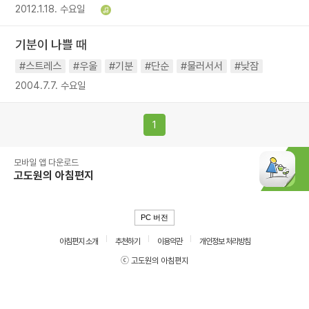
2012.1.18. 수요일
기분이 나쁠 때
#스트레스
#우울
#기분
#단순
#물러서서
#낮잠
2004.7.7. 수요일
1
모바일 앱 다운로드
고도원의 아침편지
PC 버전
아침편지 소개
추천하기
이용약관
개인정보 처리방침
ⓒ 고도원의 아침편지